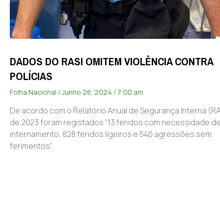
DADOS DO RASI OMITEM VIOLÊNCIA CONTRA
POLÍCIAS
Folha Nacional
Junho 28, 2024
7:00 am
De acordo com o Relatório Anual de Segurança Interna (RA
de 2023 foram registados “13 feridos com necessidade d
internamento, 828 feridos ligeiros e 540 agressões sem
ferimentos”.