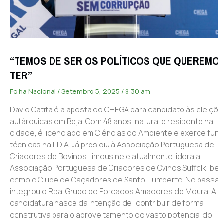
“TEMOS DE SER OS POLÍTICOS QUE QUEREM
TER”
Folha Nacional
Setembro 5, 2025
8:30 am
David Catita é a aposta do CHEGA para candidato às eleiç
autárquicas em Beja. Com 48 anos, natural e residente na
cidade, é licenciado em Ciências do Ambiente e exerce f
técnicas na EDIA. Já presidiu à Associação Portuguesa de
Criadores de Bovinos Limousine e atualmente lidera a
Associação Portuguesa de Criadores de Ovinos Suffolk, b
como o Clube de Caçadores de Santo Humberto. No pass
integrou o Real Grupo de Forcados Amadores de Moura. A
candidatura nasce da intenção de “contribuir de forma
construtiva para o aproveitamento do vasto potencial do