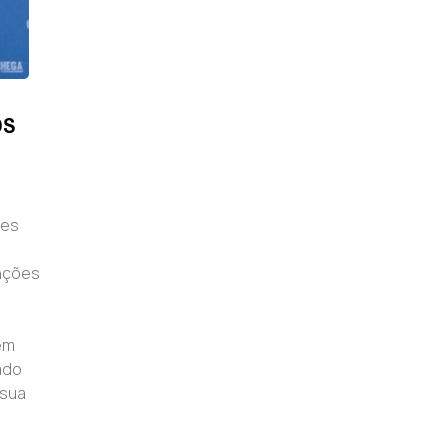
OS
ões
unções
em
ado
 sua