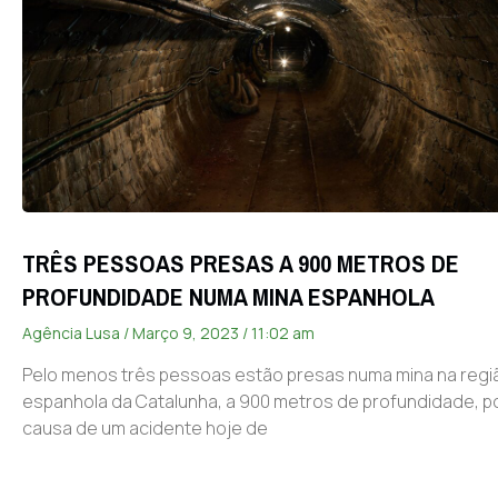
TRÊS PESSOAS PRESAS A 900 METROS DE
PROFUNDIDADE NUMA MINA ESPANHOLA
Agência Lusa
Março 9, 2023
11:02 am
Pelo menos três pessoas estão presas numa mina na regi
espanhola da Catalunha, a 900 metros de profundidade, p
causa de um acidente hoje de