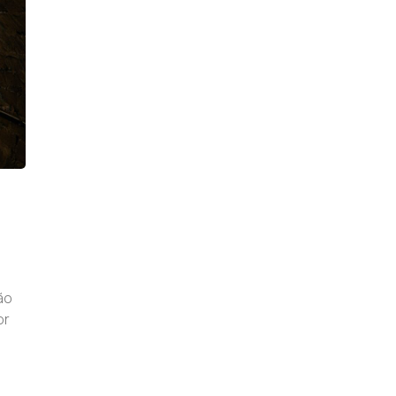
ão
or