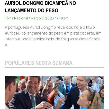
AURIOL DONGMO BICAMPEÃ NO
LANÇAMENTO DO PESO
Folha Nacional
Março 3, 2023
7:18 pm
A portuguesa Auriol Dongmo revalidou hoje o título
europeu do lançamento do peso em pista coberta, em
Istambul, onde Jessica Inchude foi quarta classificada.
A
POPULARES NESTA SEMANA