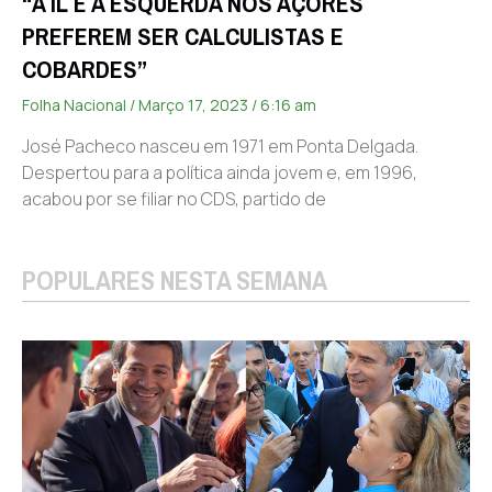
“A IL E A ESQUERDA NOS AÇORES
PREFEREM SER CALCULISTAS E
COBARDES”
Folha Nacional
Março 17, 2023
6:16 am
José Pacheco nasceu em 1971 em Ponta Delgada.
Despertou para a política ainda jovem e, em 1996,
acabou por se filiar no CDS, partido de
POPULARES NESTA SEMANA