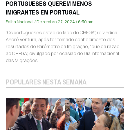
PORTUGUESES QUEREM MENOS
IMIGRANTES EM PORTUGAL
Folha Nacional
Dezembro 27, 2024
6:30 am
“Os portugueses estão do lado do CHEGA”, reivindica
André Ventura, após ter tomado conhecimento dos
resultados do Barómetro da Imigração, “que dá razão
ao CHEGA”, divulgado por ocasião do Dia Internacional
das Migrações.
POPULARES NESTA SEMANA