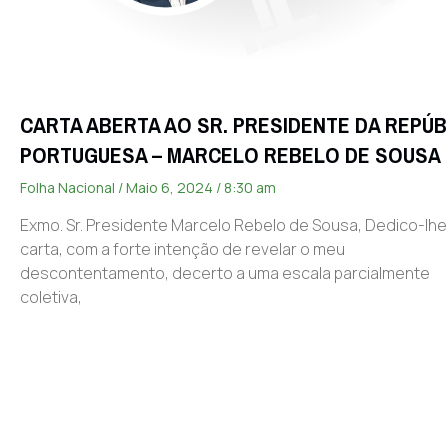
CARTA ABERTA AO SR. PRESIDENTE DA REPÚB
PORTUGUESA – MARCELO REBELO DE SOUSA
Folha Nacional
Maio 6, 2024
8:30 am
Exmo. Sr. Presidente Marcelo Rebelo de Sousa, Dedico-lhe
carta, com a forte intenção de revelar o meu
descontentamento, decerto a uma escala parcialmente
coletiva,