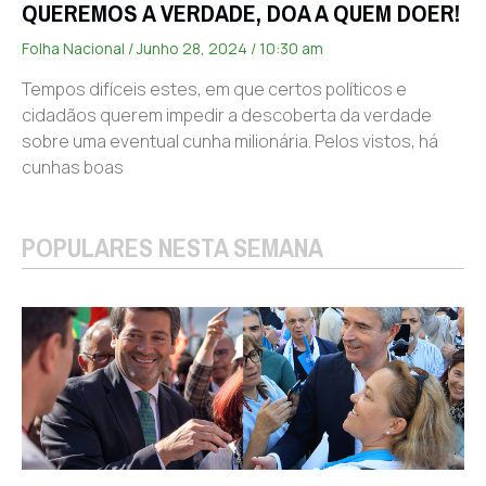
QUEREMOS A VERDADE, DOA A QUEM DOER!
Folha Nacional
Junho 28, 2024
10:30 am
Tempos difíceis estes, em que certos políticos e
cidadãos querem impedir a descoberta da verdade
sobre uma eventual cunha milionária. Pelos vistos, há
cunhas boas
POPULARES NESTA SEMANA