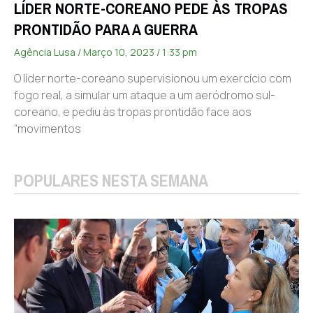
LÍDER NORTE-COREANO PEDE ÀS TROPAS
PRONTIDÃO PARA A GUERRA
Agência Lusa
Março 10, 2023
1:33 pm
O líder norte-coreano supervisionou um exercício com
fogo real, a simular um ataque a um aeródromo sul-
coreano, e pediu às tropas prontidão face aos
“movimentos
POPULARES NESTA SEMANA