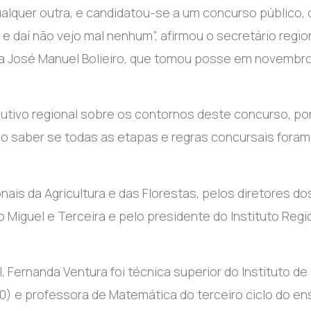
alquer outra, e candidatou-se a um concurso público,
r e daí não vejo mal nenhum”, afirmou o secretário regio
ta José Manuel Bolieiro, que tomou posse em novembr
cutivo regional sobre os contornos deste concurso, po
ndo saber se todas as etapas e regras concursais foram
nais da Agricultura e das Florestas, pelos diretores do
 Miguel e Terceira e pelo presidente do Instituto Regi
 Fernanda Ventura foi técnica superior do Instituto de
0) e professora de Matemática do terceiro ciclo do en