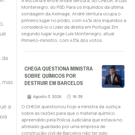
A escolha é entre André Ventura, do CHEGA, e Luís
Montenegro, do PSD. Para os inquiridos da última
sondagem da Aximage, André Ventura ocupa o
primeiro lugar no pódio, com 44% dos inquiridos a
o,
considerá-lo o Líder da direita em Portugal. Em
que
segundo lugar surge Luís Montenegro, atual
Primeiro-ministro, com 43% dos votos.
s da
CHEGA QUESTIONA MINISTRA
SOBRE QUÍMICOS POR
DESTRUIR EM BARCELOS
m, mas
Agosto 3, 2026
16:38
que a
O CHEGA questionou hoje a ministra da Justiça
sobre as razões para que o material químico
ava
apreendido pela Polícia Judiciária que estava no
atrelado guardado por uma empresa de
construção civil de Barcelos não ter sido