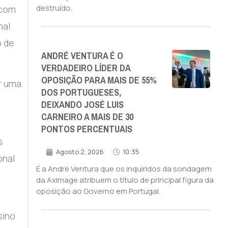
destruído.
 com
nal
o de
ANDRÉ VENTURA É O
VERDADEIRO LÍDER DA
OPOSIÇÃO PARA MAIS DE 55%
r uma
DOS PORTUGUESES,
DEIXANDO JOSÉ LUIS
CARNEIRO A MAIS DE 30
PONTOS PERCENTUAIS
s
Agosto 2, 2026
10:35
onal
É a André Ventura que os inquiridos da sondagem
da Aximage atribuem o título de principal figura da
oposição ao Governo em Portugal.
sino