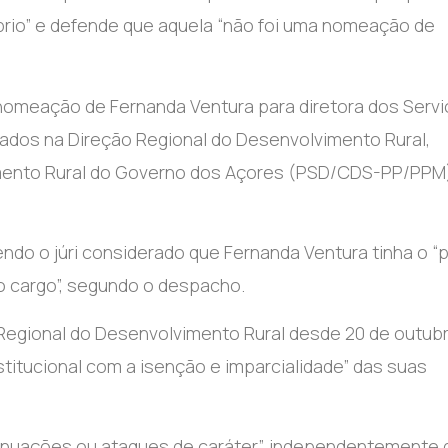
 brio” e defende que aquela “não foi uma nomeação de
a nomeação de Fernanda Ventura para diretora dos Serv
rados na Direção Regional do Desenvolvimento Rural,
vimento Rural do Governo dos Açores (PSD/CDS-PP/PPM
o o júri considerado que Fernanda Ventura tinha o “pe
 cargo”, segundo o despacho.
 Regional do Desenvolvimento Rural desde 20 de outub
stitucional com a isenção e imparcialidade” das suas
nsinuações ou ataques de caráter”, independentemente 