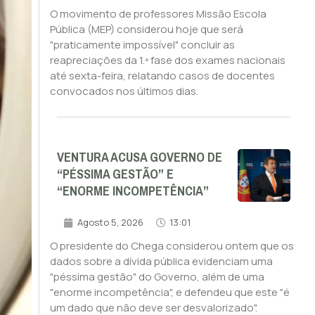
O movimento de professores Missão Escola
Pública (MEP) considerou hoje que será
"praticamente impossível" concluir as
reapreciações da 1.ª fase dos exames nacionais
até sexta-feira, relatando casos de docentes
convocados nos últimos dias.
VENTURA ACUSA GOVERNO DE
“PÉSSIMA GESTÃO” E
“ENORME INCOMPETÊNCIA”
Agosto 5, 2026
13:01
O presidente do Chega considerou ontem que os
dados sobre a dívida pública evidenciam uma
"péssima gestão" do Governo, além de uma
"enorme incompetência", e defendeu que este "é
um dado que não deve ser desvalorizado".