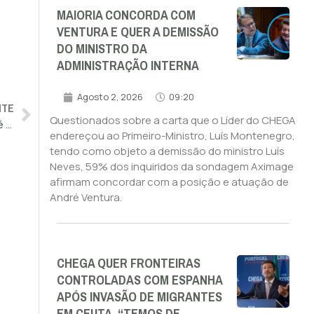
MAIORIA CONCORDA COM
VENTURA E QUER A DEMISSÃO
DO MINISTRO DA
ADMINISTRAÇÃO INTERNA
Agosto 2, 2026
09:20
NTE
Questionados sobre a carta que o Líder do CHEGA
Ventura quer saída da administração da TAP, Costa diz que é necessário estabilidade
endereçou ao Primeiro-Ministro, Luís Montenegro,
tendo como objeto a demissão do ministro Luís
Neves, 59% dos inquiridos da sondagem Aximage
afirmam concordar com a posição e atuação de
André Ventura.
CHEGA QUER FRONTEIRAS
CONTROLADAS COM ESPANHA
APÓS INVASÃO DE MIGRANTES