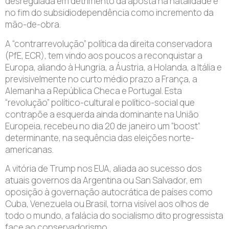
desregulada em detrimento da aposta na natalidade e
no fim do subsidiodependência como incremento da
mão-de-obra.
A “contrarrevolução” política da direita conservadora
(PfE, ECR), tem vindo aos poucos a reconquistar a
Europa, aliando à Hungria, a Áustria, a Holanda, a Itália e
previsivelmente no curto médio prazo a França, a
Alemanha a República Checa e Portugal. Esta
“revolução” político-cultural e político-social que
contrapõe a esquerda ainda dominante na União
Europeia, recebeu no dia 20 de janeiro um “boost”
determinante, na sequência das eleições norte-
americanas.
A vitória de Trump nos EUA, aliada ao sucesso dos
atuais governos da Argentina ou San Salvador, em
oposição à governação autocrática de países como
Cuba, Venezuela ou Brasil, torna visível aos olhos de
todo o mundo, a falácia do socialismo dito progressista
face ao conservadorismo