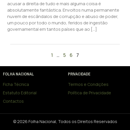
acusar a direita de tudo e mais alguma coisa é
absolutamente fantástica. Envoltos numa permanente
nuvem de escândalos de corrupção e abuso de poder,
um pouco por todo o mundo, feridos de ingestão
governamental em tantos países que ao […]
1
…
5
6
7
FOLHA NACIONAL
PRIVACIDADE
Ficha Técnica
Termos e Condições
Estatuto Editorial
Política de Privacidade
Contactos
© 2026 Folha Nacional, Todos os Direitos Reservados