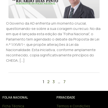
O Governo da AD enfrenta um momento crucial,
questionando-se sobre a sua coragem ou recuo. No dia
em que é lançada esta edição da “Folha Nacional”, o
Parlamento tem agendado o debate da Proposta de Lei
n.° 1/XVII/1.ª, que propõe alterações à Lei da
Nacionalidade. Esta iniciativa, conforme amplamente
reconhecido, copia significativamente princípios do
CHEGA, […]
1
2
3
…
7
FOLHA NACIONAL
PRIVACIDADE
Ficha Técnica
Termos e Condições