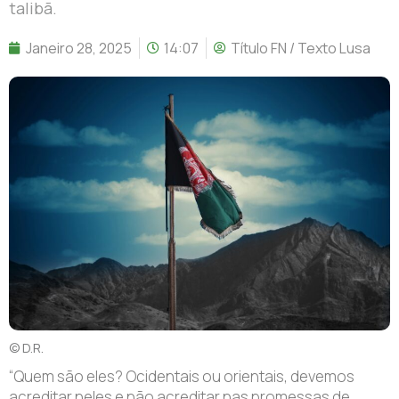
talibã.
Janeiro 28, 2025
14:07
Título FN / Texto Lusa
© D.R.
“Q
uem são eles? Ocidentais ou orientais, devemos
acreditar neles e não acreditar nas promessas de