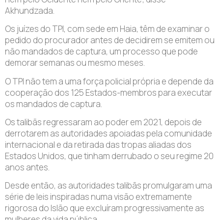
Akhundzada.
Os juízes do TPI, com sede em Haia, têm de examinar o
pedido do procurador antes de decidirem se emitem ou
não mandados de captura, um processo que pode
demorar semanas ou mesmo meses.
O TPI não tem a uma força policial própria e depende da
cooperação dos 125 Estados-membros para executar
os mandados de captura.
Os talibãs regressaram ao poder em 2021, depois de
derrotarem as autoridades apoiadas pela comunidade
internacional e da retirada das tropas aliadas dos
Estados Unidos, que tinham derrubado o seu regime 20
anos antes.
Desde então, as autoridades talibãs promulgaram uma
série de leis inspiradas numa visão extremamente
rigorosa do Islão que excluíram progressivamente as
mulheres da vida pública.