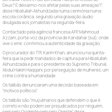
Deus? E deixarmo-nos afetar pelas suas ameaças?”,
disse Hibatullah Akhundzada numa cerimónia numa
escola corânica, segundo uma gravação áudio
divulgada aos jornalistas na segunda-feira.
Contactado pela agência francesa AFP, Mahmoud
Azzam, porta-voz da província de Kandahar (sul), onde
vive o emir, confirmou a autenticidade da gravação.
O procurador do TPI, Karim Khan, anunciou na quinta-
feira que ia pedir mandados de captura para Hibatullah
Akhundzada e para o presidente do Supremo Tribunal,
Abdul Hakim Haqqani, por perseguição de mulheres, um
crime contra a humanidade.
Os talibãs denunciaram uma decisão baseada em
“motivos políticos”.
Os talibãs são “muçulmanos que defendem o que é
correto e não podem ser prejudicados por ninguém,
nem pelo Ocidente nem pelo Oriente”, disse