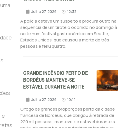
m uma
Julho 27, 2026
12:33
A polícia deteve um suspeito e procura outro na
sequência de um tiroteio ocorrido no domingo à
a
noite num festival gastronómico em Seattle,
idade
Estados Unidos, que causou a morte de três
pessoas e feriu quatro.
as
GRANDE INCÊNDIO PERTO DE
BORDÉUS MANTEVE-SE
ESTÁVEL DURANTE A NOITE
nções
Julho 27, 2026
10:14
O fogo de grandes proporções perto da cidade
e e
francesa de Bordéus, que obrigou à retirada de
220 mil pessoas, manteve-se estável durante a
iretas
noite, disseram hoje as autoridades locais que