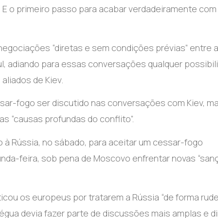
o. E o primeiro passo para acabar verdadeiramente co
 negociações “diretas e sem condições prévias” entre 
mbul, adiando para essas conversações qualquer possibil
 aliados de Kiev.
ssar-fogo ser discutido nas conversações com Kiev, m
s “causas profundas do conflito”.
o à Rússia, no sábado, para aceitar um cessar-fogo
egunda-feira, sob pena de Moscovo enfrentar novas “sa
iticou os europeus por tratarem a Rússia “de forma rud
régua devia fazer parte de discussões mais amplas e d