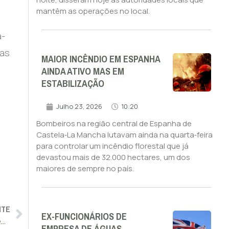
mantêm as operações no local.
a-
nas
MAIOR INCÊNDIO EM ESPANHA
AINDA ATIVO MAS EM
ESTABILIZAÇÃO
Julho 23, 2026
10:20
Bombeiros na região central de Espanha de
Castela‑La Mancha lutavam ainda na quarta‑feira
para controlar um incêndio florestal que já
devastou mais de 32.000 hectares, um dos
maiores de sempre no país.
NTE
EX-FUNCIONÁRIOS DE
“Nunca mais a guerra”, grita Leão XIV perante os peregrinos em São Pedro