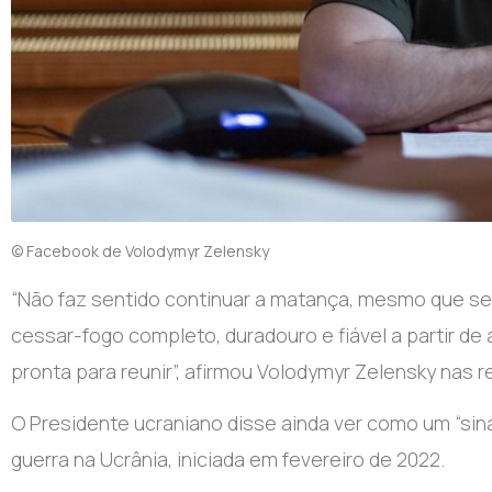
© Facebook de Volodymyr Zelensky
“Não faz sentido continuar a matança, mesmo que se
cessar-fogo completo, duradouro e fiável a partir de 
pronta para reunir”, afirmou Volodymyr Zelensky nas r
O Presidente ucraniano disse ainda ver como um “sina
guerra na Ucrânia, iniciada em fevereiro de 2022.