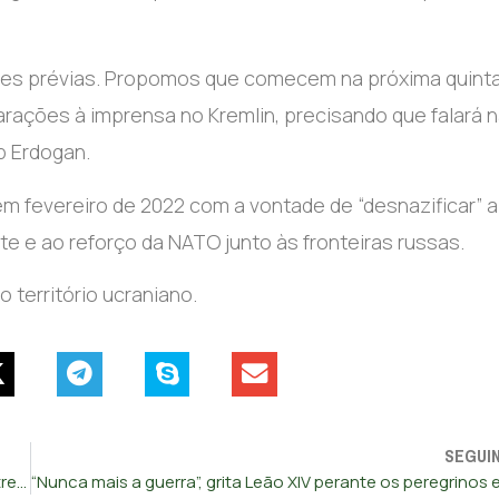
ões prévias. Propomos que comecem na próxima quint
clarações à imprensa no Kremlin, precisando que falará 
p Erdogan.
em fevereiro de 2022 com a vontade de “desnazificar” a
e e ao reforço da NATO junto às fronteiras russas.
território ucraniano.
SEGUI
Trump anuncia “grandes progressos” nas negociações entre China e EUA