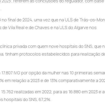
m 2023”, referem as conclusões do regulador, com base
.
IVG no final de 2024, uma vez que na ULS de Trás-os-Mo
 de Vila Real e de Chaves e na ULS do Algarve nos
a clínica privada com quem nove hospitais do SNS, que 
na, tinham protocolos estabelecidos para realização d
 17.807 IVG por opção da mulher nas 10 primeiras sem
% em relação a 2023 e de 13% comparativamente a 20
15.762 realizadas em 2022, para as 16.880 em 2023 e a
os hospitais do SNS, 67,2%.