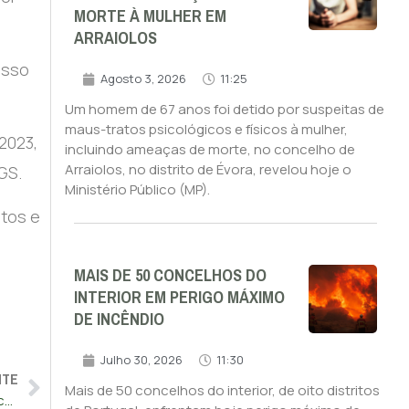
MORTE À MULHER EM
ARRAIOLOS
esso
Agosto 3, 2026
11:25
Um homem de 67 anos foi detido por suspeitas de
maus-tratos psicológicos e físicos à mulher,
2023,
incluindo ameaças de morte, no concelho de
Arraiolos, no distrito de Évora, revelou hoje o
GS.
Ministério Público (MP).
itos e
MAIS DE 50 CONCELHOS DO
INTERIOR EM PERIGO MÁXIMO
DE INCÊNDIO
Julho 30, 2026
11:30
NTE
Mais de 50 concelhos do interior, de oito distritos
Portugal identificado como ponto de entrada do tráfico de cocaína na Europa