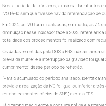
Neste período de três anos, a maioria das utentes q
IVG fê-lo sem que tivesse havido referenciação de outr
Em 2024, as IVG foram realizadas, em média, às 7,4 
diminuição nesse indicador face a 2022, refere ainda
totalidade dos procedimentos foi realizado com re
Os dados remetidos pela DGS à ERS indicam ainda si
prévia da mulher e a interrupção da gravidez foi igual o
cumprimento” desse período de reflexão.
“Para o acumulado do período analisado, identificar
prévia e a realização da IVG foi igual ou inferior a tr
estabelecimentos oficias do SNS”, alerta a ERS.
Já o tempo médio entre a consulta prévia e a interven