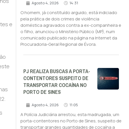
 nos
Agosto 4, 2026
14:31
O homem, já constituído arguido, está indiciado
pela prática de dois crimes de violência
ntes e
doméstica agravados contra a ex-companheira e
o filho, anunciou o Ministério Público (MP), num
comunicado publicado na página na Internet da
Procuradoria-Geral Regional de Évora.
não
este
PJ REALIZA BUSCAS A PORTA-
CONTENTORES SUSPEITO DE
TRANSPORTAR COCAÍNA NO
anas
PORTO DE SINES
22.
Agosto 4, 2026
11:05
s
A Polícia Judiciária arrestou, esta madrugada, um
porta-contentores no Porto de Sines, suspeito de
transportar grandes quantidades de cocaína a