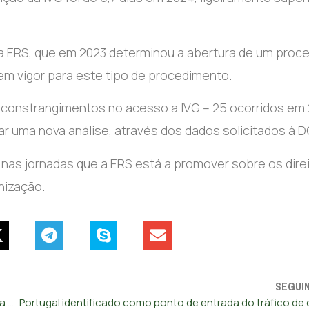
a ERS, que em 2023 determinou a abertura de um proc
m vigor para este tipo de procedimento.
 constrangimentos no acesso a IVG – 25 ocorridos em 
ar uma nova análise, através dos dados solicitados à D
nas jornadas que a ERS está a promover sobre os dire
nização.
SEGUI
Polícia Marítima prossegue fiscalização à pesca da sardinha em várias zonas do país