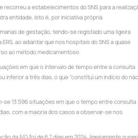
ue recorreu a estabelecimentos do SNS para a realizaç
a entidade, isto é, por iniciativa própria.
semanas de gestação, tendo-se registado uma ligeira
 a ERS, ao adiantar que nos hospitais do SNS a quase
curso ao método medicamentoso.
tuações em que o intervalo de tempo entre a consulta
u inferior a três dias, o que “constitui um indício do nã
am-se 13.596 situações em que o tempo entre consulta
ês dias, com a maioria dos casos a observar-se nos
ção da IVG foi de 6,7 dias em 2024, ligeiramente super