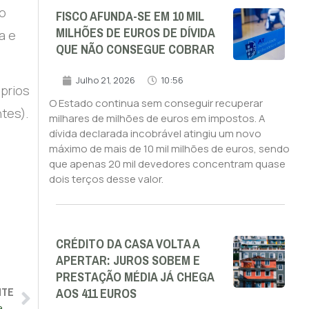
ão
FISCO AFUNDA-SE EM 10 MIL
MILHÕES DE EUROS DE DÍVIDA
a e
QUE NÃO CONSEGUE COBRAR
Julho 21, 2026
10:56
prios
O Estado continua sem conseguir recuperar
tes).
milhares de milhões de euros em impostos. A
dívida declarada incobrável atingiu um novo
máximo de mais de 10 mil milhões de euros, sendo
que apenas 20 mil devedores concentram quase
dois terços desse valor.
CRÉDITO DA CASA VOLTA A
APERTAR: JUROS SOBEM E
PRESTAÇÃO MÉDIA JÁ CHEGA
NTE
AOS 411 EUROS
‘Cartel da banca’ evidencia contradições do Tribunal da Relação quanto a prescrições