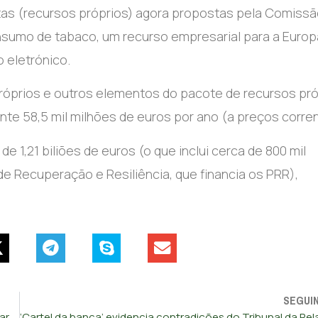
itas (recursos próprios) agora propostas pela Comiss
sumo de tabaco, um recurso empresarial para a Europ
 eletrónico.
róprios e outros elementos do pacote de recursos pró
e 58,5 mil milhões de euros por ano (a preços corren
e 1,21 biliões de euros (o que inclui cerca de 800 mil
 Recuperação e Resiliência, que financia os PRR),
SEGUI
Comissão Europeia propõe alocar 131 mil milhões para apoiar investimento em defesa e segurança