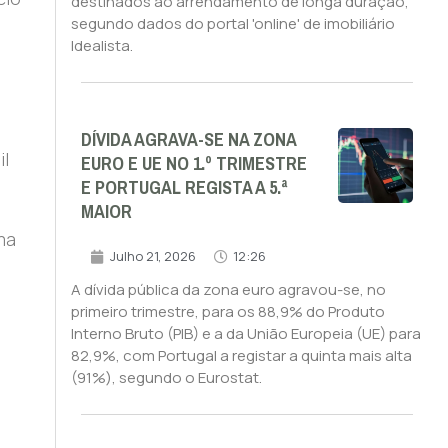
destinados ao arrendamento de longa duração,
segundo dados do portal 'online' de imobiliário
Idealista.
DÍVIDA AGRAVA-SE NA ZONA
il
EURO E UE NO 1.º TRIMESTRE
E PORTUGAL REGISTA A 5.ª
MAIOR
ma
Julho 21, 2026
12:26
A dívida pública da zona euro agravou-se, no
primeiro trimestre, para os 88,9% do Produto
Interno Bruto (PIB) e a da União Europeia (UE) para
82,9%, com Portugal a registar a quinta mais alta
(91%), segundo o Eurostat.