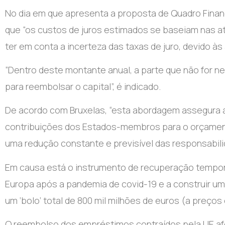
No dia em que apresenta a proposta de Quadro Finance
que “os custos de juros estimados se baseiam nas a
ter em conta a incerteza das taxas de juro, devido às
“Dentro deste montante anual, a parte que não for ne
para reembolsar o capital”, é indicado.
De acordo com Bruxelas, “esta abordagem assegura a
contribuições dos Estados-membros para o orçamento
uma redução constante e previsível das responsabili
Em causa está o instrumento de recuperação tempor
Europa após a pandemia de covid-19 e a construir um f
um ‘bolo’ total de 800 mil milhões de euros (a preços
O reembolso dos empréstimos contraídos pela UE afe