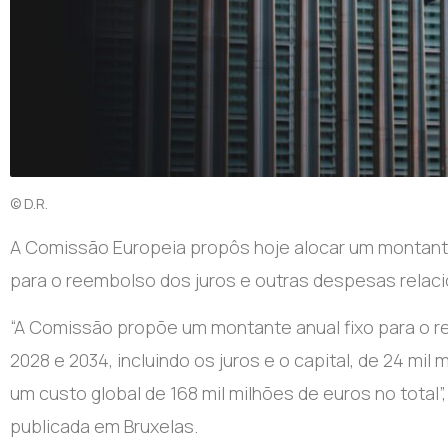
© D.R.
A Comissão Europeia propôs hoje alocar um montante 
para o reembolso dos juros e outras despesas relac
“A Comissão propõe um montante anual fixo para o r
2028 e 2034, incluindo os juros e o capital, de 24 mil
um custo global de 168 mil milhões de euros no total
publicada em Bruxelas.