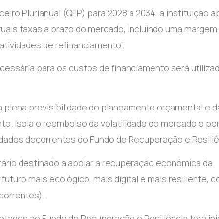
iro Plurianual (QFP) para 2028 a 2034, a instituição 
tuais taxas a prazo do mercado, incluindo uma margem
 atividades de refinanciamento”.
cessária para os custos de financiamento será utiliza
 plena previsibilidade do planeamento orçamental e d
. Isola o reembolso da volatilidade do mercado e pe
dades decorrentes do Fundo de Recuperação e Resiliên
ário destinado a apoiar a recuperação económica da
uturo mais ecológico, mais digital e mais resiliente, 
 correntes).
tados ao Fundo de Recuperação e Resiliência terá iní