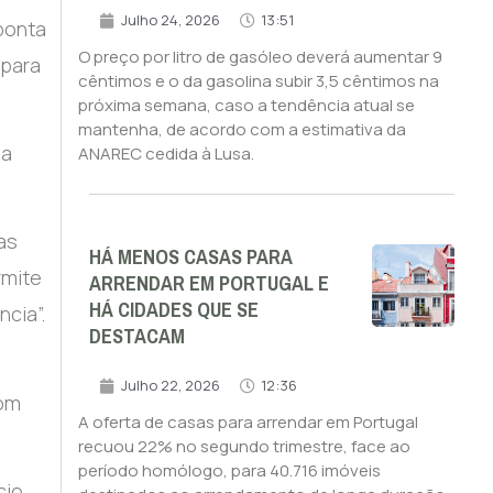
Julho 24, 2026
13:51
aponta
O preço por litro de gasóleo deverá aumentar 9
 para
cêntimos e o da gasolina subir 3,5 cêntimos na
próxima semana, caso a tendência atual se
mantenha, de acordo com a estimativa da
da
ANAREC cedida à Lusa.
as
HÁ MENOS CASAS PARA
rmite
ARRENDAR EM PORTUGAL E
HÁ CIDADES QUE SE
cia”.
DESTACAM
Julho 22, 2026
12:36
com
A oferta de casas para arrendar em Portugal
recuou 22% no segundo trimestre, face ao
período homólogo, para 40.716 imóveis
cio