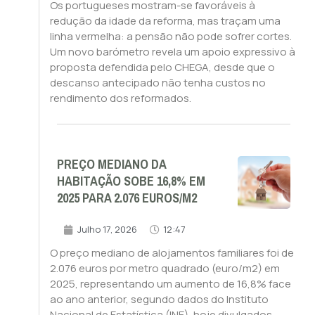
Os portugueses mostram-se favoráveis à
redução da idade da reforma, mas traçam uma
linha vermelha: a pensão não pode sofrer cortes.
Um novo barómetro revela um apoio expressivo à
proposta defendida pelo CHEGA, desde que o
descanso antecipado não tenha custos no
rendimento dos reformados.
PREÇO MEDIANO DA
HABITAÇÃO SOBE 16,8% EM
2025 PARA 2.076 EUROS/M2
Julho 17, 2026
12:47
O preço mediano de alojamentos familiares foi de
2.076 euros por metro quadrado (euro/m2) em
2025, representando um aumento de 16,8% face
ao ano anterior, segundo dados do Instituto
Nacional de Estatística (INE), hoje divulgados.