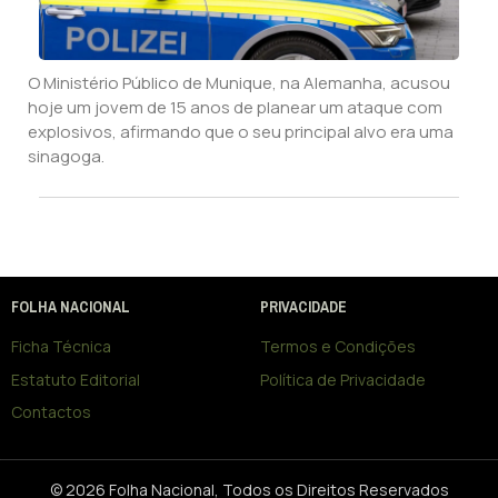
O Ministério Público de Munique, na Alemanha, acusou
hoje um jovem de 15 anos de planear um ataque com
explosivos, afirmando que o seu principal alvo era uma
sinagoga.
FOLHA NACIONAL
PRIVACIDADE
Ficha Técnica
Termos e Condições
Estatuto Editorial
Política de Privacidade
Contactos
© 2026 Folha Nacional, Todos os Direitos Reservados