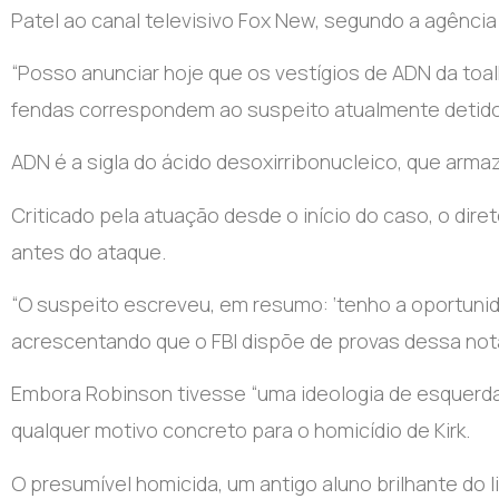
Patel ao canal televisivo Fox New, segundo a agência
“Posso anunciar hoje que os vestígios de ADN da toa
fendas correspondem ao suspeito atualmente detido”, 
ADN é a sigla do ácido desoxirribonucleico, que arma
Criticado pela atuação desde o início do caso, o dire
antes do ataque.
“O suspeito escreveu, em resumo: ‘tenho a oportunidade
acrescentando que o FBI dispõe de provas dessa nota
Embora Robinson tivesse “uma ideologia de esquerda”
qualquer motivo concreto para o homicídio de Kirk.
O presumível homicida, um antigo aluno brilhante do l