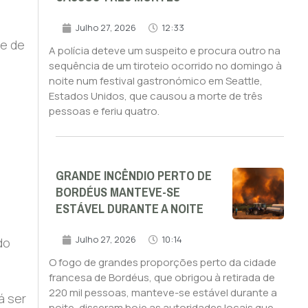
Julho 27, 2026
12:33
ve de
A polícia deteve um suspeito e procura outro na
sequência de um tiroteio ocorrido no domingo à
noite num festival gastronómico em Seattle,
Estados Unidos, que causou a morte de três
pessoas e feriu quatro.
GRANDE INCÊNDIO PERTO DE
BORDÉUS MANTEVE-SE
ESTÁVEL DURANTE A NOITE
Julho 27, 2026
10:14
do
O fogo de grandes proporções perto da cidade
francesa de Bordéus, que obrigou à retirada de
220 mil pessoas, manteve-se estável durante a
á ser
noite, disseram hoje as autoridades locais que