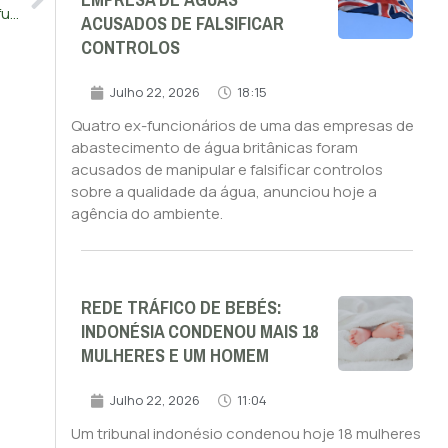
EMPRESA DE ÁGUAS
Novo sistema europeu de controlo de fronteiras começa a funcionar a partir de 12 de outubro
ACUSADOS DE FALSIFICAR
CONTROLOS
Julho 22, 2026
18:15
Quatro ex-funcionários de uma das empresas de
abastecimento de água britânicas foram
acusados de manipular e falsificar controlos
sobre a qualidade da água, anunciou hoje a
agência do ambiente.
REDE TRÁFICO DE BEBÉS:
INDONÉSIA CONDENOU MAIS 18
MULHERES E UM HOMEM
Julho 22, 2026
11:04
Um tribunal indonésio condenou hoje 18 mulheres