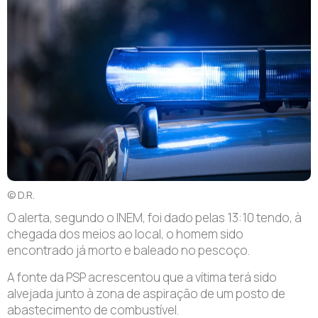
© D.R.
O alerta, segundo o INEM, foi dado pelas 13:10 tendo, à
chegada dos meios ao local, o homem sido
encontrado já morto e baleado no pescoço.
A fonte da PSP acrescentou que a vítima terá sido
alvejada junto à zona de aspiração de um posto de
abastecimento de combustível.