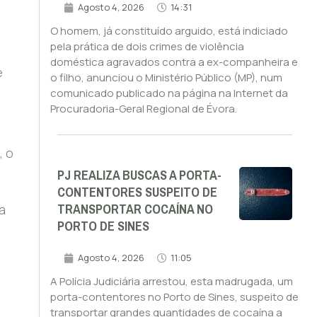
Agosto 4, 2026
14:31
O homem, já constituído arguido, está indiciado
pela prática de dois crimes de violência
doméstica agravados contra a ex-companheira e
e
o filho, anunciou o Ministério Público (MP), num
comunicado publicado na página na Internet da
Procuradoria-Geral Regional de Évora.
, o
PJ REALIZA BUSCAS A PORTA-
CONTENTORES SUSPEITO DE
TRANSPORTAR COCAÍNA NO
a
PORTO DE SINES
Agosto 4, 2026
11:05
A Polícia Judiciária arrestou, esta madrugada, um
porta-contentores no Porto de Sines, suspeito de
transportar grandes quantidades de cocaína a