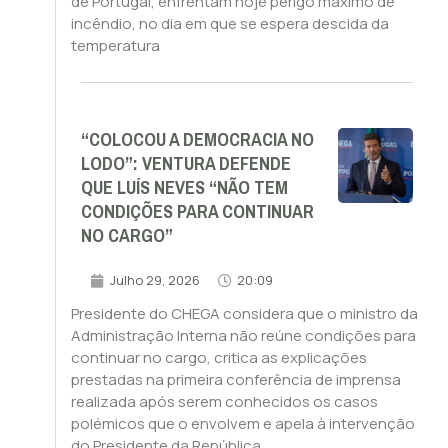
de Portugal, enfrentam hoje perigo máximo de
incêndio, no dia em que se espera descida da
temperatura
“COLOCOU A DEMOCRACIA NO
LODO”: VENTURA DEFENDE
QUE LUÍS NEVES “NÃO TEM
CONDIÇÕES PARA CONTINUAR
NO CARGO”
Julho 29, 2026
20:09
Presidente do CHEGA considera que o ministro da
Administração Interna não reúne condições para
continuar no cargo, critica as explicações
prestadas na primeira conferência de imprensa
realizada após serem conhecidos os casos
polémicos que o envolvem e apela à intervenção
do Presidente da República.