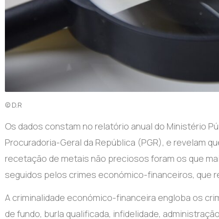
© D.R
Os dados constam no relatório anual do Ministério Pú
Procuradoria-Geral da República (PGR), e revelam que
recetação de metais não preciosos foram os que ma
seguidos pelos crimes económico-financeiros, que r
A criminalidade económico-financeira engloba os cri
de fundo, burla qualificada, infidelidade, administraç