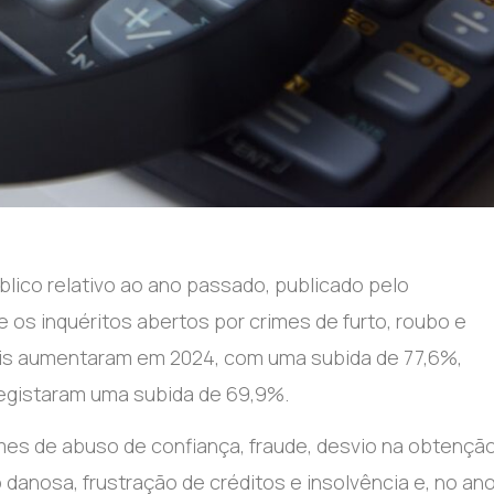
blico relativo ao ano passado, publicado pelo
 os inquéritos abertos por crimes de furto, roubo e
is aumentaram em 2024, com uma subida de 77,6%,
egistaram uma subida de 69,9%.
mes de abuso de confiança, fraude, desvio na obtençã
ão danosa, frustração de créditos e insolvência e, no an