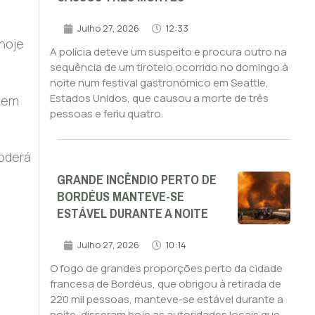
Julho 27, 2026
12:33
 hoje
A polícia deteve um suspeito e procura outro na
sequência de um tiroteio ocorrido no domingo à
noite num festival gastronómico em Seattle,
Estados Unidos, que causou a morte de três
s em
pessoas e feriu quatro.
poderá
GRANDE INCÊNDIO PERTO DE
BORDÉUS MANTEVE-SE
ESTÁVEL DURANTE A NOITE
Julho 27, 2026
10:14
O fogo de grandes proporções perto da cidade
francesa de Bordéus, que obrigou à retirada de
220 mil pessoas, manteve-se estável durante a
noite, disseram hoje as autoridades locais que