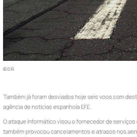
© D.R.
Também já foram desviados hoje seis voos com desti
agência de notícias espanhola EFE.
O ataque informático visou o fornecedor de serviços 
também provocou cancelamentos e atrasos nos aerop