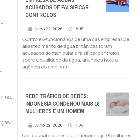
EMPRESA DE ÁGUAS
ACUSADOS DE FALSIFICAR
CONTROLOS
do
Julho 22, 2026
18:15
Quatro ex-funcionários de uma das empresas de
abastecimento de água britânicas foram
acusados de manipular e falsificar controlos
sobre a qualidade da água, anunciou hoje a
agência do ambiente.
m
REDE TRÁFICO DE BEBÉS:
cias,
INDONÉSIA CONDENOU MAIS 18
MULHERES E UM HOMEM
aças
Julho 22, 2026
11:04
Um tribunal indonésio condenou hoje 18 mulheres