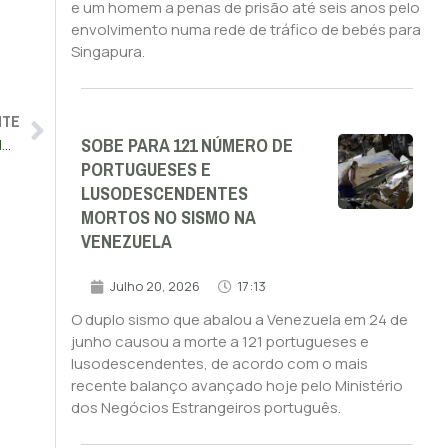
e um homem a penas de prisão até seis anos pelo
envolvimento numa rede de tráfico de bebés para
Singapura.
NTE
SOBE PARA 121 NÚMERO DE
Von der Leyen garante que UE “defenderá cada centímetro do seu território”
PORTUGUESES E
LUSODESCENDENTES
MORTOS NO SISMO NA
VENEZUELA
Julho 20, 2026
17:13
O duplo sismo que abalou a Venezuela em 24 de
junho causou a morte a 121 portugueses e
lusodescendentes, de acordo com o mais
recente balanço avançado hoje pelo Ministério
dos Negócios Estrangeiros português.