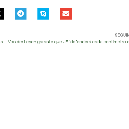
SEGUI
Bolsonaro condenado a 27 anos de prisão. Apoiantes acusam Lula de instrumentalizar a justiça