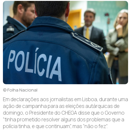
© Folha Nacional
E
m declarações aos jornalistas em Lisboa, durante uma
ação de campanha para as eleições autárquicas de
domingo, o Presidente do CHEGA disse que o Governo
“tinha prometido resolver alguns dos problemas que a
polícia tinha, e que continuam”, mas “não o fez”.