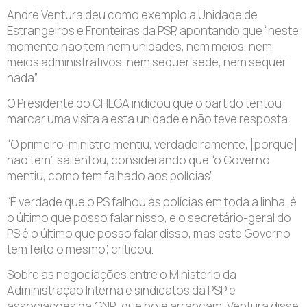
André Ventura deu como exemplo a Unidade de
Estrangeiros e Fronteiras da PSP, apontando que “neste
momento não tem nem unidades, nem meios, nem
meios administrativos, nem sequer sede, nem sequer
nada”.
O Presidente do CHEGA indicou que o partido tentou
marcar uma visita a esta unidade e não teve resposta.
“O primeiro-ministro mentiu, verdadeiramente, [porque]
não tem”, salientou, considerando que “o Governo
mentiu, como tem falhado aos polícias”.
“É verdade que o PS falhou às polícias em toda a linha, é
o último que posso falar nisso, e o secretário-geral do
PS é o último que posso falar disso, mas este Governo
tem feito o mesmo”, criticou.
Sobre as negociações entre o Ministério da
Administração Interna e sindicatos da PSP e
associações da GNR, que hoje arrancam, Ventura disse