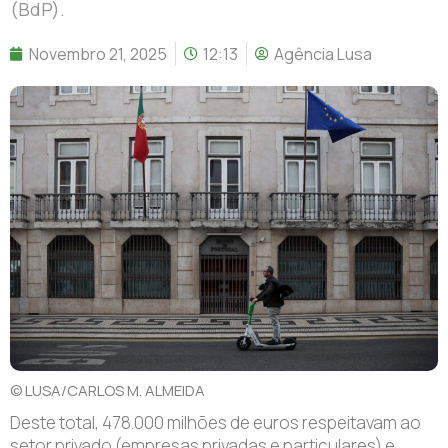
(BdP).
Novembro 21, 2025
12:13
Agência Lusa
© LUSA/CARLOS M. ALMEIDA
Deste total, 478.000 milhões de euros respeitavam ao
setor privado (empresas privadas e particulares) e