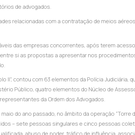
tórios de advogados.
lidades relacionadas com a contratação de meios aéreo
sáveis das empresas concorrentes, após terem acesso
 entre si as propostas a apresentar nos procedimento
do.
 II”, contou com 63 elementos da Polícia Judiciária, q
nistério Público, quatro elementos do Núcleo de Assess
o representantes da Ordem dos Advogados.
m maio do ano passado, no âmbito da operação “Torre 
uidos – sete pessoas singulares e cinco pessoas colet
ualificada, abuso de poder, tráfico de influência, assoc