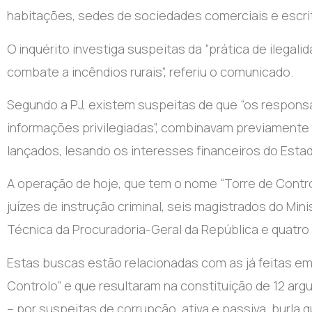
habitações, sedes de sociedades comerciais e escri
O inquérito investiga suspeitas da “prática de ilega
combate a incêndios rurais”, referiu o comunicado.
Segundo a PJ, existem suspeitas de que “os respon
informações privilegiadas”, combinavam previamente
lançados, lesando os interesses financeiros do Esta
A operação de hoje, que tem o nome “Torre de Controlo
juízes de instrução criminal, seis magistrados do Mi
Técnica da Procuradoria-Geral da República e quatr
Estas buscas estão relacionadas com as já feitas e
Controlo” e que resultaram na constituição de 12 arg
– por suspeitas de corrupção, ativa e passiva, burla q