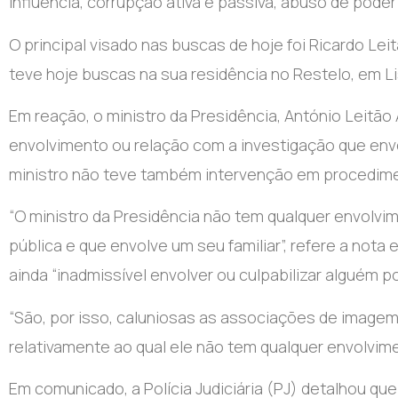
Influência, corrupção ativa e passiva, abuso de pode
O principal visado nas buscas de hoje foi Ricardo Le
teve hoje buscas na sua residência no Restelo, em L
Em reação, o ministro da Presidência, António Leitão
envolvimento ou relação com a investigação que env
ministro não teve também intervenção em procedimen
“O ministro da Presidência não tem qualquer envolvi
pública e que envolve um seu familiar”
, refere a nota
ainda “inadmissível envolver ou culpabilizar alguém po
“São, por isso, caluniosas as associações de image
relativamente ao qual ele não tem qualquer envolvimen
Em comunicado, a Polícia Judiciária (PJ) detalhou que