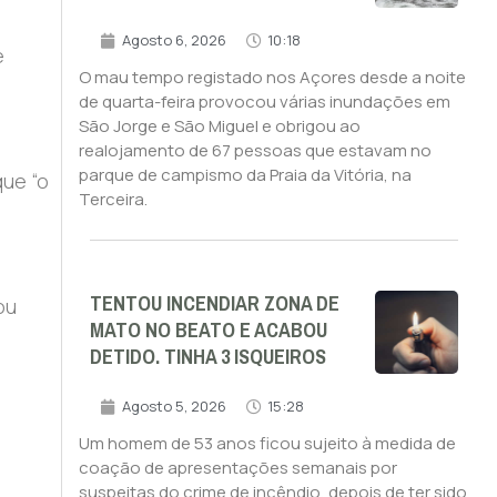
Agosto 6, 2026
10:18
e
O mau tempo registado nos Açores desde a noite
de quarta-feira provocou várias inundações em
São Jorge e São Miguel e obrigou ao
realojamento de 67 pessoas que estavam no
parque de campismo da Praia da Vitória, na
que “o
Terceira.
TENTOU INCENDIAR ZONA DE
ou
MATO NO BEATO E ACABOU
DETIDO. TINHA 3 ISQUEIROS
Agosto 5, 2026
15:28
Um homem de 53 anos ficou sujeito à medida de
coação de apresentações semanais por
suspeitas do crime de incêndio, depois de ter sido