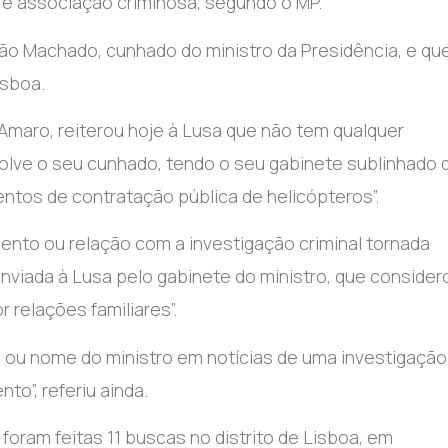
r e associação criminosa, segundo o MP.
itão Machado, cunhado do ministro da Presidência, e qu
isboa.
 Amaro, reiterou hoje à Lusa que não tem qualquer
olve o seu cunhado, tendo o seu gabinete sublinhado 
tos de contratação pública de helicópteros”.
mento ou relação com a investigação criminal tornada
 enviada à Lusa pelo gabinete do ministro, que consider
r relações familiares”.
m ou nome do ministro em notícias de uma investigação
to”, referiu ainda.
 foram feitas 11 buscas no distrito de Lisboa, em