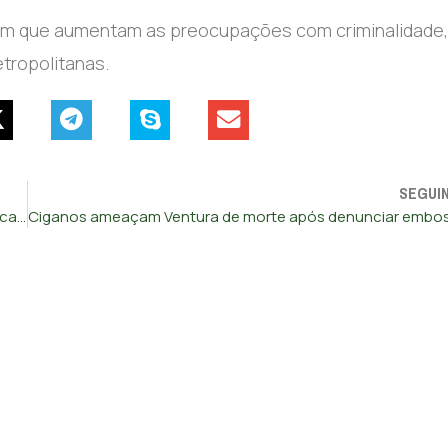
 em que aumentam as preocupações com criminalidade,
etropolitanas.
SEGUI
Guerra no PSD em Lisboa: acordo promovido por Moedas acaba em acusações de “tachos” e suspeitas de favorecimento