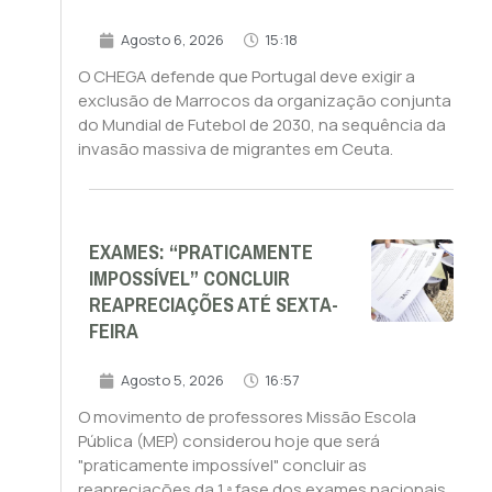
Agosto 6, 2026
15:18
O CHEGA defende que Portugal deve exigir a
exclusão de Marrocos da organização conjunta
do Mundial de Futebol de 2030, na sequência da
invasão massiva de migrantes em Ceuta.
EXAMES: “PRATICAMENTE
IMPOSSÍVEL” CONCLUIR
REAPRECIAÇÕES ATÉ SEXTA-
FEIRA
Agosto 5, 2026
16:57
O movimento de professores Missão Escola
Pública (MEP) considerou hoje que será
"praticamente impossível" concluir as
reapreciações da 1.ª fase dos exames nacionais