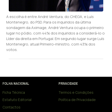
A escolha é entre André Ventura, do CHEGA, e Luís
Montenegro, do PSD. Para os inquiridos da última
sondagem da Aximage, André Ventura ocupa o primeiro
lugar no pódio, com 44% dos inquiridos a considerá-lo o
Líder da direita em Portugal. Em segundo lugar surge Luís
Montenegro, atual Primeiro-ministro, com 43% dos
votos.
FOLHA NACIONAL
PRIVACIDADE
Ficha Técnica
Termos e Condições
Estatuto Editorial
Política de Privacidade
Contactos