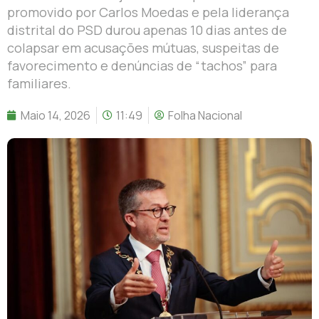
promovido por Carlos Moedas e pela liderança
distrital do PSD durou apenas 10 dias antes de
colapsar em acusações mútuas, suspeitas de
favorecimento e denúncias de “tachos” para
familiares.
Maio 14, 2026
11:49
Folha Nacional