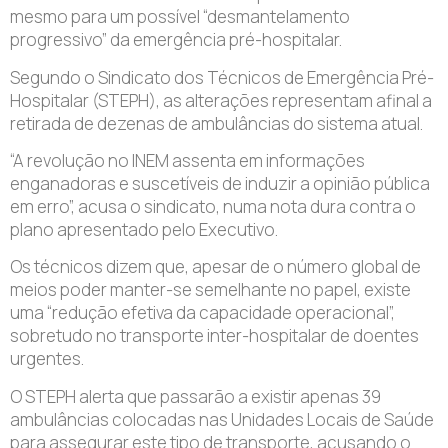
mesmo para um possível “desmantelamento
progressivo” da emergência pré-hospitalar.
Segundo o Sindicato dos Técnicos de Emergência Pré-
Hospitalar (STEPH), as alterações representam afinal a
retirada de dezenas de ambulâncias do sistema atual.
“A revolução no INEM assenta em informações
enganadoras e suscetíveis de induzir a opinião pública
em erro”, acusa o sindicato, numa nota dura contra o
plano apresentado pelo Executivo.
Os técnicos dizem que, apesar de o número global de
meios poder manter-se semelhante no papel, existe
uma “redução efetiva da capacidade operacional”,
sobretudo no transporte inter-hospitalar de doentes
urgentes.
O STEPH alerta que passarão a existir apenas 39
ambulâncias colocadas nas Unidades Locais de Saúde
para assegurar este tipo de transporte, acusando o