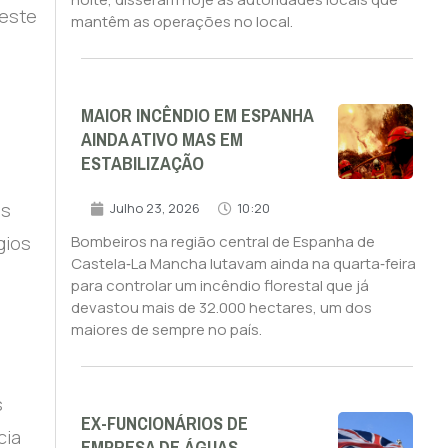
neste
mantêm as operações no local.
MAIOR INCÊNDIO EM ESPANHA
AINDA ATIVO MAS EM
ESTABILIZAÇÃO
es
Julho 23, 2026
10:20
gios
Bombeiros na região central de Espanha de
Castela‑La Mancha lutavam ainda na quarta‑feira
para controlar um incêndio florestal que já
devastou mais de 32.000 hectares, um dos
maiores de sempre no país.
s
EX-FUNCIONÁRIOS DE
cia