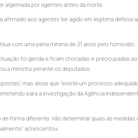
ser algemada por agentes antes da morte.
inha afirmado aos agentes ter agido em legítima defesa 
pétua com uma pena mínima de 21 anos pelo homicídio.
ituação foi gerida e ficam chocadas e preocupadas ao 
dou a ministra perante os deputados.
espostas”, mas disse que “existe um processo adequad
, remetendo para a investigação da Agência Independen
to de forma diferente. Vão determinar quais as medidas
ualmente”, acrescentou.