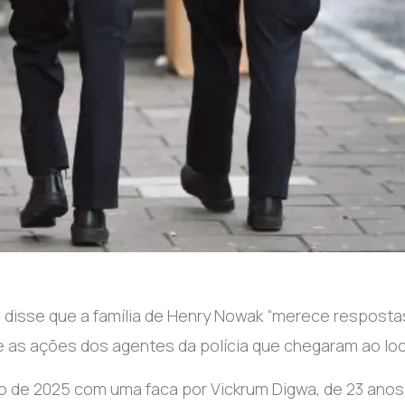
isse que a família de Henry Nowak “merece resposta
 as ações dos agentes da polícia que chegaram ao loca
 de 2025 com uma faca por Vickrum Digwa, de 23 anos