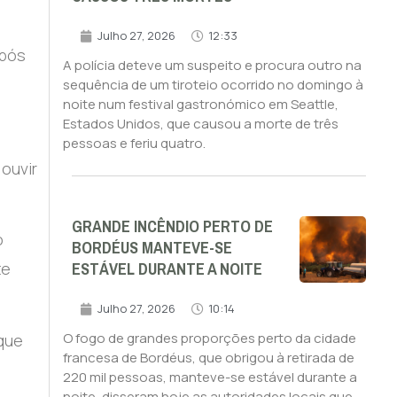
Julho 27, 2026
12:33
após
A polícia deteve um suspeito e procura outro na
sequência de um tiroteio ocorrido no domingo à
noite num festival gastronómico em Seattle,
Estados Unidos, que causou a morte de três
pessoas e feriu quatro.
ouvir
GRANDE INCÊNDIO PERTO DE
o
BORDÉUS MANTEVE-SE
ESTÁVEL DURANTE A NOITE
te
Julho 27, 2026
10:14
O fogo de grandes proporções perto da cidade
 que
francesa de Bordéus, que obrigou à retirada de
220 mil pessoas, manteve-se estável durante a
noite, disseram hoje as autoridades locais que