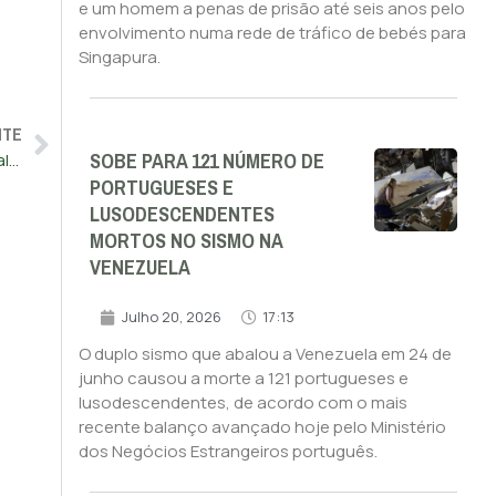
e um homem a penas de prisão até seis anos pelo
envolvimento numa rede de tráfico de bebés para
Singapura.
NTE
SOBE PARA 121 NÚMERO DE
“Não consigo respirar”: jovem esfaqueado morreu após ser algemado pelas autoridades. Southampton em protesto
PORTUGUESES E
LUSODESCENDENTES
MORTOS NO SISMO NA
VENEZUELA
Julho 20, 2026
17:13
O duplo sismo que abalou a Venezuela em 24 de
junho causou a morte a 121 portugueses e
lusodescendentes, de acordo com o mais
recente balanço avançado hoje pelo Ministério
dos Negócios Estrangeiros português.