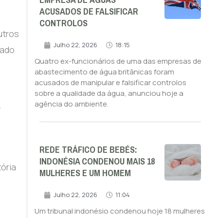
EMPRESA DE ÁGUAS
ACUSADOS DE FALSIFICAR
CONTROLOS
utros
Julho 22, 2026
18:15
mado
Quatro ex-funcionários de uma das empresas de
abastecimento de água britânicas foram
acusados de manipular e falsificar controlos
sobre a qualidade da água, anunciou hoje a
agência do ambiente.
.
REDE TRÁFICO DE BEBÉS:
INDONÉSIA CONDENOU MAIS 18
ória
MULHERES E UM HOMEM
Julho 22, 2026
11:04
Um tribunal indonésio condenou hoje 18 mulheres