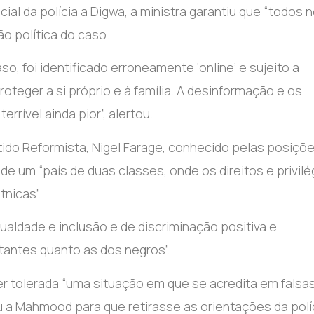
l da polícia a Digwa, a ministra garantiu que “todos 
ão política do caso.
o, foi identificado erroneamente ‘online’ e sujeito a
oteger a si próprio e à família. A desinformação e os
rível ainda pior”, alertou.
rtido Reformista, Nigel Farage, conhecido pelas posiçõ
e um “país de duas classes, onde os direitos e privilé
nicas”.
gualdade e inclusão e de discriminação positiva e
tantes quanto as dos negros”.
er tolerada “uma situação em que se acredita em falsa
u a Mahmood para que retirasse as orientações da polí