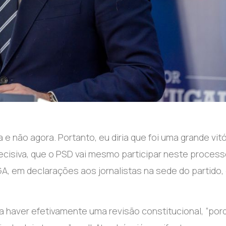
ra e não agora. Portanto, eu diria que foi uma grande vitó
cisiva, que o PSD vai mesmo participar neste process
GA, em declarações aos jornalistas na sede do partido,
 haver efetivamente uma revisão constitucional, “por