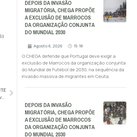
DEPOIS DA INVASÃO
MIGRATÓRIA, CHEGA PROPÕE
A EXCLUSÃO DE MARROCOS
DA ORGANIZAÇÃO CONJUNTA
DO MUNDIAL 2030
da
Agosto 6, 2026
15:18
O CHEGA defende que Portugal deve exigir a
exclusão de Marrocos da organização conjunta
do Mundial de Futebol de 2030, na sequência da
invasão massiva de migrantes em Ceuta.
NTE
CPI à ‘Operação Influencer’? “País assistiu à queda de um Governo socialista afundado num polvo de corrupção”, diz Ventura
DEPOIS DA INVASÃO
MIGRATÓRIA, CHEGA PROPÕE
A EXCLUSÃO DE MARROCOS
DA ORGANIZAÇÃO CONJUNTA
DO MUNDIAL 2030