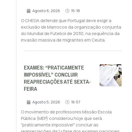
Agosto 6, 2026
15:18
O CHEGA defende que Portugal deve exigir a
exclusão de Marrocos da organização conjunta
do Mundial de Futebol de 2030, na sequência da
invasão massiva de migrantes em Ceuta.
EXAMES: “PRATICAMENTE
IMPOSSÍVEL” CONCLUIR
REAPRECIAÇÕES ATÉ SEXTA-
FEIRA
Agosto 5, 2026
16:57
O movimento de professores Missão Escola
Pública (MEP) considerou hoje que será
"praticamente impossível" concluir as
reapreciações da 1.ª fase dos exames nacionais