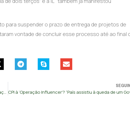
 de dois terços” e a IL “também já manifestou
 para suspender o prazo de entrega de projetos de
taram vontade de concluir esse processo até ao final 
SEGUI
CHEGA vota contra autorização legislativa para criar Prestação Social Única