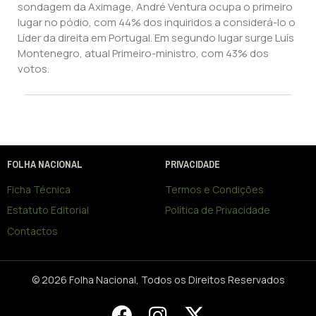
sondagem da Aximage, André Ventura ocupa o primeiro
lugar no pódio, com 44% dos inquiridos a considerá-lo o
Líder da direita em Portugal. Em segundo lugar surge Luís
Montenegro, atual Primeiro-ministro, com 43% dos
votos.
FOLHA NACIONAL
PRIVACIDADE
Ficha Técnica
Termos e Condições
Estatuto Editorial
Política de Privacidade
Contactos
© 2026 Folha Nacional, Todos os Direitos Reservados