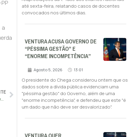
S-PP
até sexta-feira, relatando casos de docentes
convocados nos últimos dias.
 a
uerda
VENTURA ACUSA GOVERNO DE
“PÉSSIMA GESTÃO” E
“ENORME INCOMPETÊNCIA”
Agosto 5, 2026
13:01
O presidente do Chega considerou ontem que os
dados sobre a dívida pública evidenciam uma
NTE
"péssima gestão" do Governo, além de uma
Alunos estrangeiros quase quadruplicam em dez anos nas escolas portuguesas
"enorme incompetência", e defendeu que este "é
um dado que não deve ser desvalorizado".
VENTURA QUER