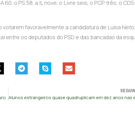
 60, o PS 58, a IL nove, o Livre seis, o PCP três, o CD
 não votarem favoravelmente a candidatura de Luísa Neto,
otal entre os deputados do PSD e das bancadas da esq
SEGUI
uro