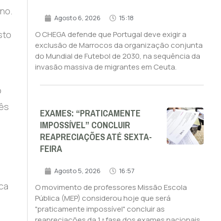
no.
Agosto 6, 2026
15:18
sto
O CHEGA defende que Portugal deve exigir a
exclusão de Marrocos da organização conjunta
do Mundial de Futebol de 2030, na sequência da
invasão massiva de migrantes em Ceuta.
o
rês
EXAMES: “PRATICAMENTE
IMPOSSÍVEL” CONCLUIR
REAPRECIAÇÕES ATÉ SEXTA-
FEIRA
Agosto 5, 2026
16:57
ca
O movimento de professores Missão Escola
Pública (MEP) considerou hoje que será
"praticamente impossível" concluir as
reapreciações da 1.ª fase dos exames nacionais