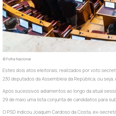
© Folha Nacional
E
stes dois atos eleitorais, realizados por voto secr
230 deputados da Assembleia da República, ou seja, u
Após sucessivos adiamentos ao longo da atual sessã
29 de maio uma lista conjunta de candidatos para subs
O PSD indicou Joaquim Cardoso da Costa, ex-secretári