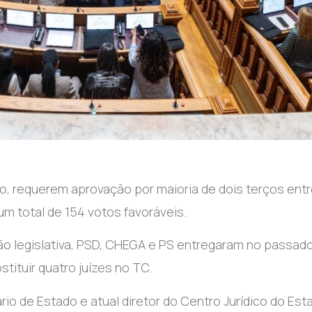
eto, requerem aprovação por maioria de dois terços ent
m total de 154 votos favoráveis.
o legislativa, PSD, CHEGA e PS entregaram no passado
tituir quatro juízes no TC.
o de Estado e atual diretor do Centro Jurídico do Est