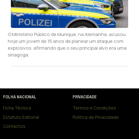
O Ministério Público de Munique, na Alemanha, acusou
hoje um jovem de 15 anos de planear um ataque com
explosivos, afirmando que o seu principal alvo era uma
sinagoga.
FOLHA NACIONAL
PRIVACIDADE
Ficha Técnica
Termos e Condições
Estatuto Editorial
Política de Privacidade
Contactos