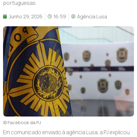
portuguesas.
Junho 29, 2026
16:59
Agência Lusa
© Facebook da PJ
Em comunicado enviado à agência Lusa, a PJ explicou