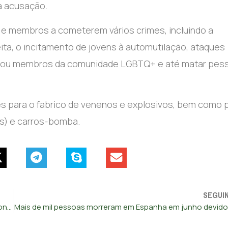
a acusação.
s e membros a cometerem vários crimes, incluindo a
eita, o incitamento de jovens à automutilação, ataques
ntes ou membros da comunidade LGBTQ+ e até matar pes
ões para o fabrico de venenos e explosivos, bem como 
as) e carros-bomba.
SEGUI
Rede de tráfico de pessoas desmantelada em operação conjunta da PJ e Guarda Civil