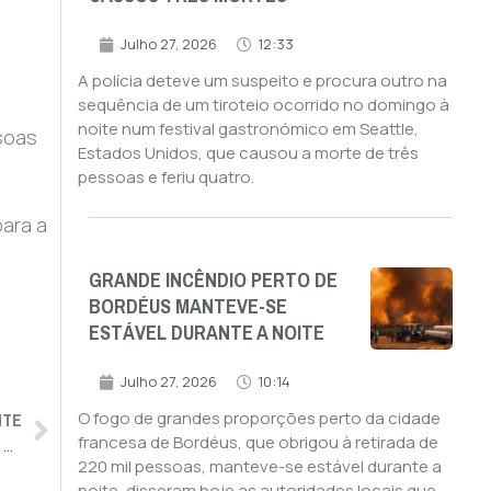
Julho 27, 2026
12:33
A polícia deteve um suspeito e procura outro na
sequência de um tiroteio ocorrido no domingo à
noite num festival gastronómico em Seattle,
soas
Estados Unidos, que causou a morte de três
pessoas e feriu quatro.
para a
GRANDE INCÊNDIO PERTO DE
BORDÉUS MANTEVE-SE
ESTÁVEL DURANTE A NOITE
Julho 27, 2026
10:14
NTE
O fogo de grandes proporções perto da cidade
francesa de Bordéus, que obrigou à retirada de
Mais de mil pessoas morreram em Espanha em junho devido ao calor
220 mil pessoas, manteve-se estável durante a
noite, disseram hoje as autoridades locais que