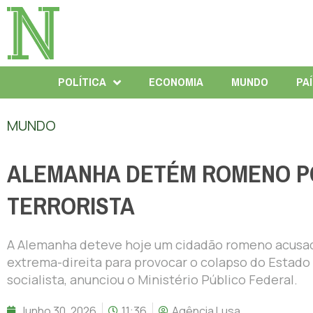
POLÍTICA
ECONOMIA
MUNDO
PA
MUNDO
ALEMANHA DETÉM ROMENO P
TERRORISTA
A Alemanha deteve hoje um cidadão romeno acusado
extrema-direita para provocar o colapso do Estado 
socialista, anunciou o Ministério Público Federal.
Junho 30, 2026
11:36
Agência Lusa