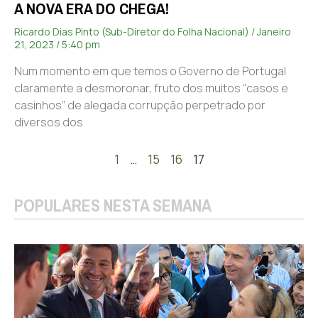
A NOVA ERA DO CHEGA!
Ricardo Dias Pinto (Sub-Diretor do Folha Nacional)
Janeiro
21, 2023
5:40 pm
Num momento em que temos o Governo de Portugal
claramente a desmoronar, fruto dos muitos “casos e
casinhos” de alegada corrupção perpetrado por
diversos dos
1
…
15
16
17
POPULARES NESTA SEMANA