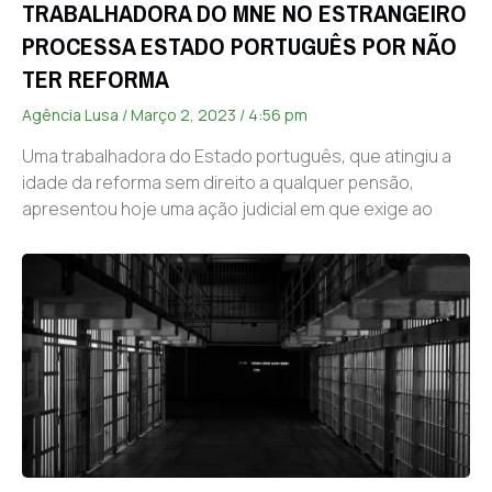
TRABALHADORA DO MNE NO ESTRANGEIRO
PROCESSA ESTADO PORTUGUÊS POR NÃO
TER REFORMA
Agência Lusa
Março 2, 2023
4:56 pm
Uma trabalhadora do Estado português, que atingiu a
idade da reforma sem direito a qualquer pensão,
apresentou hoje uma ação judicial em que exige ao