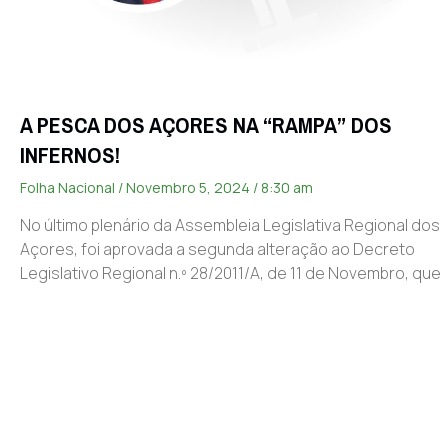
A PESCA DOS AÇORES NA “RAMPA” DOS
INFERNOS!
Folha Nacional
Novembro 5, 2024
8:30 am
No último plenário da Assembleia Legislativa Regional dos
Açores, foi aprovada a segunda alteração ao Decreto
Legislativo Regional n.º 28/2011/A, de 11 de Novembro, que