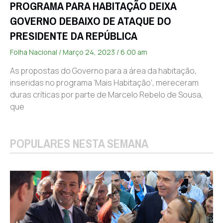
PROGRAMA PARA HABITAÇÃO DEIXA
GOVERNO DEBAIXO DE ATAQUE DO
PRESIDENTE DA REPÚBLICA
Folha Nacional
Março 24, 2023
6:00 am
As propostas do Governo para a área da habitação,
inseridas no programa ‘Mais Habitação’, mereceram
duras críticas por parte de Marcelo Rebelo de Sousa,
que
POPULARES NESTA SEMANA