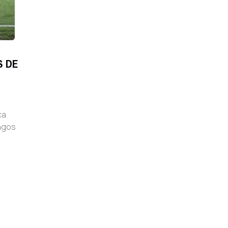
S DE
ca
ingos