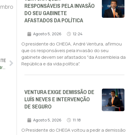
RESPONSÁVEIS PELA INVASÃO
vembro
DO SEU GABINETE
AFASTADOS DA POLÍTICA
Agosto 5, 2026
12:24
O presidente do CHEGA, André Ventura, afirmou
que os responsáveis pela invasão do seu
gabinete devem ser afastados "da Assembleia da
NTE
República e da vida política".
CHEGA pede que Igreja estude suspensão preventiva de padres suspeitos
VENTURA EXIGE DEMISSÃO DE
LUÍS NEVES E INTERVENÇÃO
DE SEGURO
Agosto 5, 2026
11:18
O Presidente do CHEGA voltou a pedir a demissão