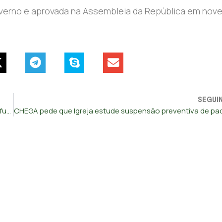
 Governo e aprovada na Assembleia da República em no
SEGUI
Ventura aponta o dedo ao Governo: “Muitos emigram para fugir a este governo socialista”