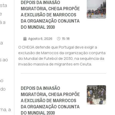
DEPOIS DA INVASÃO
osta
MIGRATÓRIA, CHEGA PROPÕE
e
A EXCLUSÃO DE MARROCOS
DA ORGANIZAÇÃO CONJUNTA
á a
DO MUNDIAL 2030
Agosto 6, 2026
15:18
 a
O CHEGA defende que Portugal deve exigir a
e
exclusão de Marrocos da organização conjunta
do Mundial de Futebol de 2030, na sequência da
s ao
invasão massiva de migrantes em Ceuta.
ão
DEPOIS DA INVASÃO
 do
MIGRATÓRIA, CHEGA PROPÕE
A EXCLUSÃO DE MARROCOS
DA ORGANIZAÇÃO CONJUNTA
na, a
DO MUNDIAL 2030