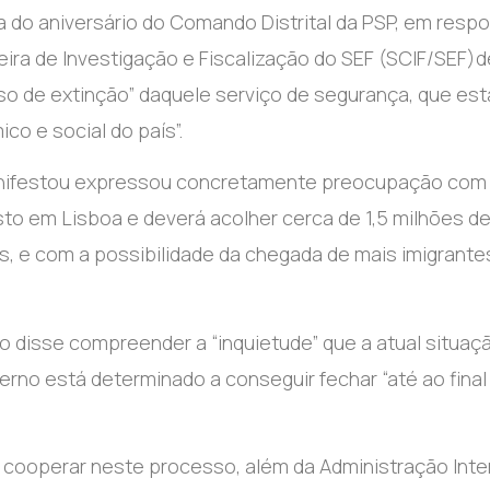
a do aniversário do Comando Distrital da PSP, em resp
reira de Investigação e Fiscalização do SEF (SCIF/SEF)d
so de extinção” daquele serviço de segurança, que est
o e social do país”.
manifestou expressou concretamente preocupação com
sto em Lisboa e deverá acolher cerca de 1,5 milhões d
, e com a possibilidade da chegada de mais imigrante
o disse compreender a “inquietude” que a atual situaç
rno está determinado a conseguir fechar “até ao final
a cooperar neste processo, além da Administração Inter