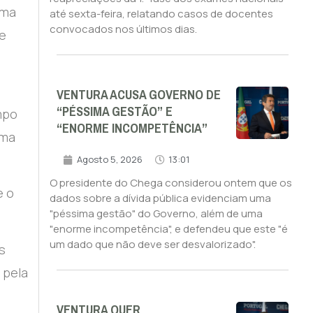
uma
até sexta-feira, relatando casos de docentes
convocados nos últimos dias.
ue
a
VENTURA ACUSA GOVERNO DE
“PÉSSIMA GESTÃO” E
mpo
“ENORME INCOMPETÊNCIA”
ima
Agosto 5, 2026
13:01
O presidente do Chega considerou ontem que os
e o
dados sobre a dívida pública evidenciam uma
"péssima gestão" do Governo, além de uma
"enorme incompetência", e defendeu que este "é
um dado que não deve ser desvalorizado".
s
 pela
VENTURA QUER