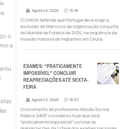
da
Agosto 6, 2026
15:18
va
O CHEGA defende que Portugal deve exigir a
exclusão de Marrocos da organização conjunta
do Mundial de Futebol de 2030, na sequência da
ço, o
invasão massiva de migrantes em Ceuta.
mos a
EXAMES: “PRATICAMENTE
antiu
IMPOSSÍVEL” CONCLUIR
s
REAPRECIAÇÕES ATÉ SEXTA-
FEIRA
Agosto 5, 2026
16:57
estas
O movimento de professores Missão Escola
das
Pública (MEP) considerou hoje que será
"praticamente impossível" concluir as
reapreciações da 1.ª fase dos exames nacionais