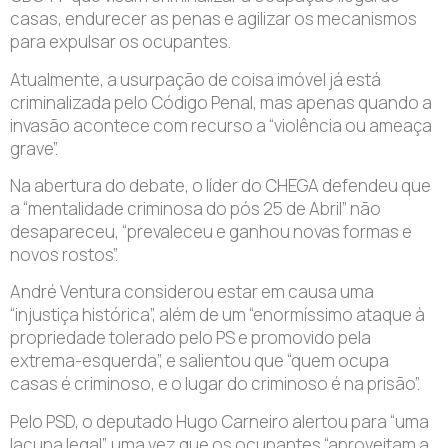
casas, endurecer as penas e agilizar os mecanismos
para expulsar os ocupantes.
Atualmente, a usurpação de coisa imóvel já está
criminalizada pelo Código Penal, mas apenas quando a
invasão acontece com recurso a “violência ou ameaça
grave”.
Na abertura do debate, o líder do CHEGA defendeu que
a “mentalidade criminosa do pós 25 de Abril” não
desapareceu, “prevaleceu e ganhou novas formas e
novos rostos”.
André Ventura considerou estar em causa uma
“injustiça histórica”, além de um “enormíssimo ataque à
propriedade tolerado pelo PS e promovido pela
extrema-esquerda”, e salientou que “quem ocupa
casas é criminoso, e o lugar do criminoso é na prisão”.
Pelo PSD, o deputado Hugo Carneiro alertou para “uma
lacuna legal”, uma vez que os ocupantes “aproveitam a