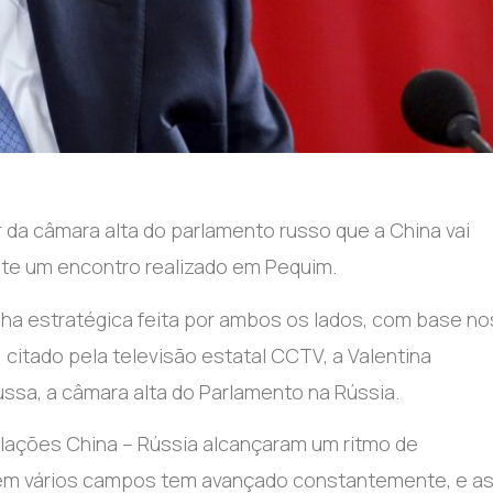
er da câmara alta do parlamento russo que a China vai
ante um encontro realizado em Pequim.
ha estratégica feita por ambos os lados, com base no
, citado pela televisão estatal CCTV, a Valentina
ssa, a câmara alta do Parlamento na Rússia.
elações China – Rússia alcançaram um ritmo de
 em vários campos tem avançado constantemente, e a