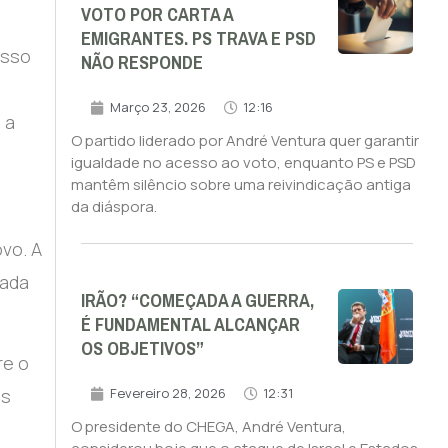
VOTO POR CARTA A
EMIGRANTES. PS TRAVA E PSD
usso
NÃO RESPONDE
Março 23, 2026
12:16
 a
O partido liderado por André Ventura quer garantir
igualdade no acesso ao voto, enquanto PS e PSD
mantêm silêncio sobre uma reivindicação antiga
da diáspora.
vo. A
rada
IRÃO? “COMEÇADA A GUERRA,
É FUNDAMENTAL ALCANÇAR
OS OBJETIVOS”
re o
is
Fevereiro 28, 2026
12:31
O presidente do CHEGA, André Ventura,