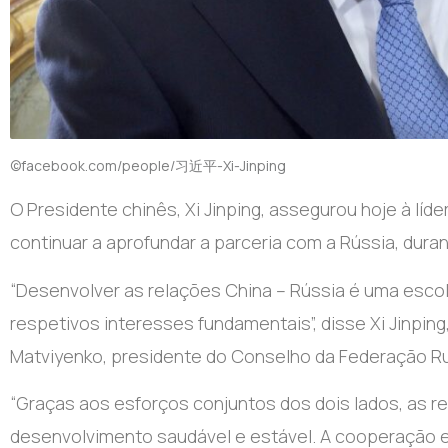
©facebook.com/people/习近平-Xi-Jinping
O Presidente chinês, Xi Jinping, assegurou hoje à líd
continuar a aprofundar a parceria com a Rússia, dur
“Desenvolver as relações China – Rússia é uma escol
respetivos interesses fundamentais”, disse Xi Jinping
Matviyenko, presidente do Conselho da Federação Ru
“Graças aos esforços conjuntos dos dois lados, as r
desenvolvimento saudável e estável. A cooperação