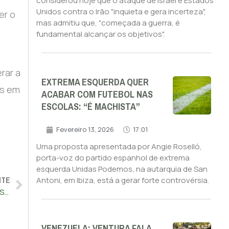
considerou hoje que o ataque de Israel e Estados
Unidos contra o Irão "inquieta e gera incerteza",
er o
mas admitiu que, "começada a guerra, é
fundamental alcançar os objetivos".
rar a
EXTREMA ESQUERDA QUER
es em
ACABAR COM FUTEBOL NAS
ESCOLAS: “É MACHISTA”
Fevereiro 13, 2026
17:01
Uma proposta apresentada por Angie Roselló,
porta-voz do partido espanhol de extrema
esquerda Unidas Podemos, na autarquia de San
NTE
Antoni, em Ibiza, está a gerar forte controvérsia.
Ocidente saúda acordo da Turquia para ratificar adesão da Suécia
VENEZUELA: VENTURA FALA