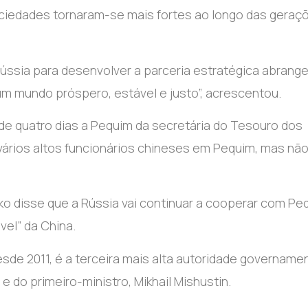
ciedades tornaram-se mais fortes ao longo das geraçõ
Rússia para desenvolver a parceria estratégica abrang
m mundo próspero, estável e justo”, acrescentou.
 de quatro dias a Pequim da secretária do Tesouro dos
vários altos funcionários chineses em Pequim, mas nã
ko disse que a Rússia vai continuar a cooperar com Pe
vel” da China.
de 2011, é a terceira mais alta autoridade governamen
 e do primeiro-ministro, Mikhail Mishustin.