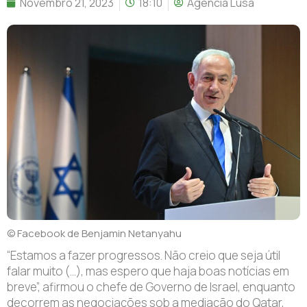
Novembro 21, 2023
18:10
Agência Lusa
© Facebook de Benjamin Netanyahu
“Estamos a fazer progressos. Não creio que seja útil
falar muito (…), mas espero que haja boas notícias em
breve”, afirmou o chefe de Governo de Israel, enquanto
decorrem as negociações sob a mediação do Qatar,