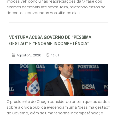
impossível" concluir as reapreciações da 1.ª fase dos
exames nacionais até sexta-feira, relatando casos de
docentes convocados nos últimos dias.
VENTURA ACUSA GOVERNO DE “PÉSSIMA
GESTÃO” E “ENORME INCOMPETÊNCIA”
Agosto 5, 2026
13:01
O presidente do Chega considerou ontem que os dados
sobre a dívida pública evidenciam uma "péssima gestão"
do Governo, além de uma "enorme incompetência", e