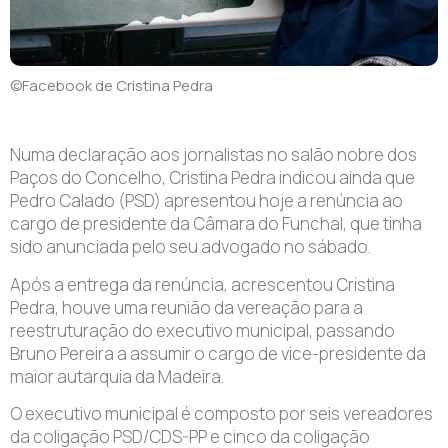
©Facebook de Cristina Pedra
Numa declaração aos jornalistas no salão nobre dos
Paços do Concelho, Cristina Pedra indicou ainda que
Pedro Calado (PSD) apresentou hoje a renúncia ao
cargo de presidente da Câmara do Funchal, que tinha
sido anunciada pelo seu advogado no sábado.
Após a entrega da renúncia, acrescentou Cristina
Pedra, houve uma reunião da vereação para a
reestruturação do executivo municipal, passando
Bruno Pereira a assumir o cargo de vice-presidente da
maior autarquia da Madeira.
O executivo municipal é composto por seis vereadores
da coligação PSD/CDS-PP e cinco da coligação