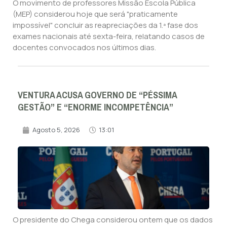
O movimento de professores Missão Escola Pública
(MEP) considerou hoje que será "praticamente
impossível" concluir as reapreciações da 1.ª fase dos
exames nacionais até sexta-feira, relatando casos de
docentes convocados nos últimos dias.
VENTURA ACUSA GOVERNO DE “PÉSSIMA
GESTÃO” E “ENORME INCOMPETÊNCIA”
Agosto 5, 2026
13:01
O presidente do Chega considerou ontem que os dados