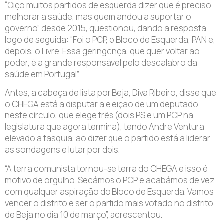
“Oiço muitos partidos de esquerda dizer que é preciso
melhorar a saúde, mas quem andou a suportar o
governo” desde 2015, questionou, dando a resposta
logo de seguida: “Foi o PCP, o Bloco de Esquerda, PAN e,
depois, o Livre. Essa geringonça, que quer voltar ao
poder, é a grande responsável pelo descalabro da
saúde em Portugal”.
Antes, a cabeça de lista por Beja, Diva Ribeiro, disse que
o CHEGA está a disputar a eleição de um deputado
neste círculo, que elege três (dois PS e um PCP na
legislatura que agora termina), tendo André Ventura
elevado a fasquia, ao dizer que o partido está a liderar
as sondagens e lutar por dois.
“A terra comunista tornou-se terra do CHEGA e isso é
motivo de orgulho. Secámos o PCP e acabámos de vez
com qualquer aspiração do Bloco de Esquerda. Vamos
vencer o distrito e ser o partido mais votado no distrito
de Beja no dia 10 de março”, acrescentou.