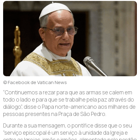
© Facebook de Vatican News
“Continuemos a rezar para que as armas se calem em
todo o lado e para que se trabalhe pela paz através do
diálogo”, disse o Papa norte-americano aos milhares de
pessoas presentes na Praça de São Pedro.
Durante a sua mensagem, o pontífice disse que o seu
“serviço episcopal é um serviço à unidade da Igreja e
entre as Igrejas, irmãs e irmãos, alimentado pelo perdão