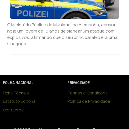
O Ministério Público de Munique, na Alemanha, acusou
hoje um jovem de 15 anos de planear um ataque com
explosivos, afirmando que o seu principal alvo era uma
sinagoga.
FOLHA NACIONAL
PRIVACIDADE
Ficha Técnica
Termos e Condições
Estatuto Editorial
Política de Privacidade
Contactos