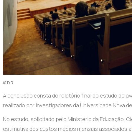
© D.R.
A conclusão consta do relatório final do estudo de av
realizado por investigadores da Universidade Nova d
No estudo, solicitado pelo Ministério da Educação, C
estimativa dos custos médios mensais associados à f