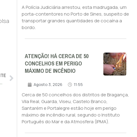
A Polícia Judiciária arrestou, esta madrugada, um
porta-contentores no Porto de Sines, suspeito de
olsa
transportar grandes quantidades de cocaína a
bordo.
ATENÇÃO! HÁ CERCA DE 50
CONCELHOS EM PERIGO
MÁXIMO DE INCÊNDIO
NTE
scongela propinas a partir de 2026/2027 e valor máximo passa para 710 euros
Agosto 3, 2026
11:55
Cerca de 50 concelhos dos distritos de Bragança,
Vila Real, Guarda, Viseu, Castelo Branco,
Santarém e Portalegre estão hoje em perigo
máximo de incêndio rural, segundo o Instituto
Português do Mar e da Atmosfera (IPMA).