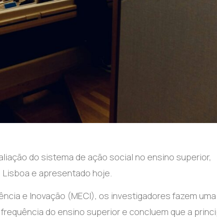
aliação do sistema de ação social no ensino superior,
e Lisboa e apresentado hoje.
iência e Inovação (MECI), os investigadores fazem uma
requência do ensino superior e concluem que a princi