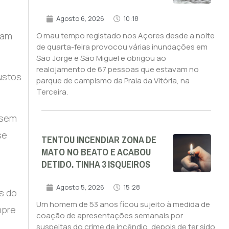
Agosto 6, 2026
10:18
dam
O mau tempo registado nos Açores desde a noite
de quarta-feira provocou várias inundações em
São Jorge e São Miguel e obrigou ao
realojamento de 67 pessoas que estavam no
ustos
parque de campismo da Praia da Vitória, na
Terceira.
 sem
se
TENTOU INCENDIAR ZONA DE
MATO NO BEATO E ACABOU
DETIDO. TINHA 3 ISQUEIROS
Agosto 5, 2026
15:28
s do
Um homem de 53 anos ficou sujeito à medida de
mpre
coação de apresentações semanais por
suspeitas do crime de incêndio, depois de ter sido