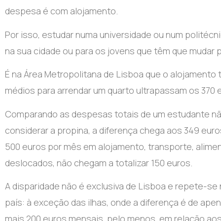
despesa é com alojamento.
Por isso, estudar numa universidade ou num politéc
na sua cidade ou para os jovens que têm que mudar pa
É na Área Metropolitana de Lisboa que o alojamento
médios para arrendar um quarto ultrapassam os 370 
Comparando as despesas totais de um estudante não
considerar a propina, a diferença chega aos 349 eu
500 euros por mês em alojamento, transporte, alime
deslocados, não chegam a totalizar 150 euros.
A disparidade não é exclusiva de Lisboa e repete-se
país: à exceção das ilhas, onde a diferença é de a
mais 200 euros mensais, pelo menos, em relação aos