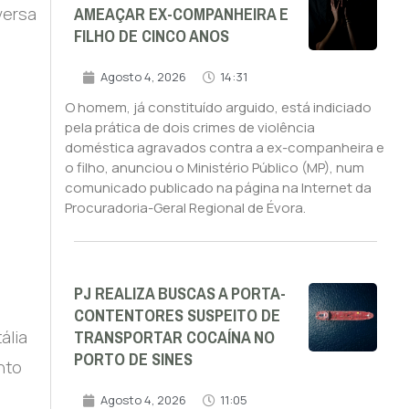
AMEAÇAR EX-COMPANHEIRA E
versa
FILHO DE CINCO ANOS
Agosto 4, 2026
14:31
O homem, já constituído arguido, está indiciado
pela prática de dois crimes de violência
doméstica agravados contra a ex-companheira e
o filho, anunciou o Ministério Público (MP), num
comunicado publicado na página na Internet da
Procuradoria-Geral Regional de Évora.
PJ REALIZA BUSCAS A PORTA-
CONTENTORES SUSPEITO DE
TRANSPORTAR COCAÍNA NO
ália
PORTO DE SINES
nto
Agosto 4, 2026
11:05