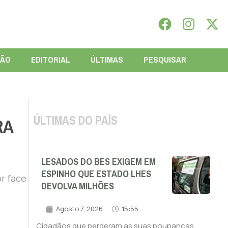
IÃO
EDITORIAL
ÚLTIMAS
PESQUISAR
ÚLTIMAS DO PAÍS
RA
LESADOS DO BES EXIGEM EM
ESPINHO QUE ESTADO LHES
r face
DEVOLVA MILHÕES
Agosto 7, 2026
15:55
Cidadãos que perderam as suas poupanças