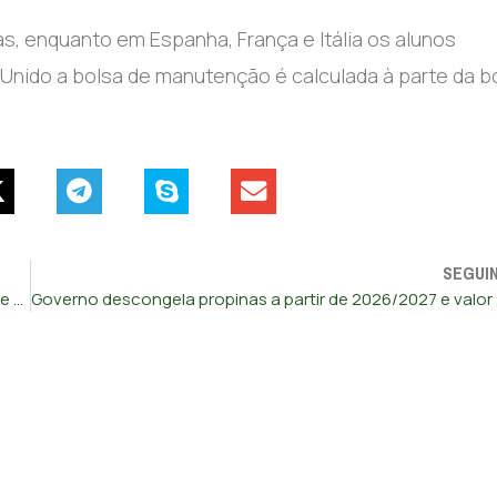
, enquanto em Espanha, França e Itália os alunos
Unido a bolsa de manutenção é calculada à parte da b
SEGUI
PSP recolheu 187 armas de fogo e 2.730 munições em julho e agosto
Governo de