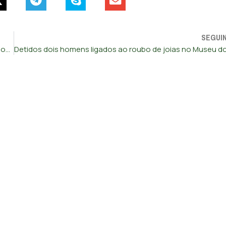
SEGUI
Desemprego em Espanha aumentou ligeiramente nos últimos três meses