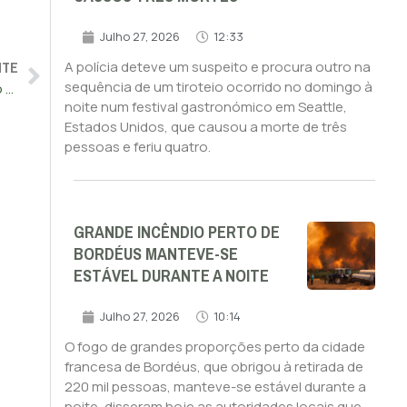
Julho 27, 2026
12:33
NTE
A polícia deteve um suspeito e procura outro na
sequência de um tiroteio ocorrido no domingo à
Detidos dois homens ligados ao roubo de joias no Museu do Louvre
noite num festival gastronómico em Seattle,
Estados Unidos, que causou a morte de três
pessoas e feriu quatro.
GRANDE INCÊNDIO PERTO DE
BORDÉUS MANTEVE-SE
ESTÁVEL DURANTE A NOITE
Julho 27, 2026
10:14
O fogo de grandes proporções perto da cidade
francesa de Bordéus, que obrigou à retirada de
220 mil pessoas, manteve-se estável durante a
noite, disseram hoje as autoridades locais que