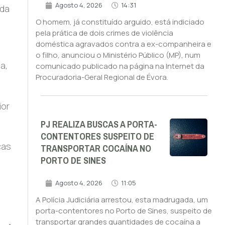
Agosto 4, 2026
14:31
 da
O homem, já constituído arguido, está indiciado
pela prática de dois crimes de violência
doméstica agravados contra a ex-companheira e
o filho, anunciou o Ministério Público (MP), num
a,
comunicado publicado na página na Internet da
Procuradoria-Geral Regional de Évora.
ior
PJ REALIZA BUSCAS A PORTA-
CONTENTORES SUSPEITO DE
cas
TRANSPORTAR COCAÍNA NO
PORTO DE SINES
Agosto 4, 2026
11:05
A Polícia Judiciária arrestou, esta madrugada, um
porta-contentores no Porto de Sines, suspeito de
transportar grandes quantidades de cocaína a