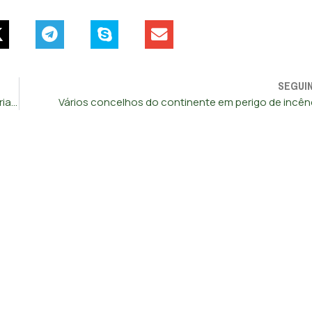
SEGUI
CHEGA exige reforço do combate aos abusos sexuais de crianças online
Vários concelhos do continente em perigo de incên