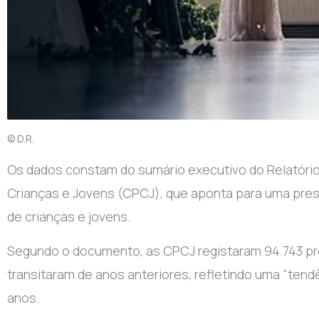
© D.R.
Os dados constam do sumário executivo do Relatóri
Crianças e Jovens (CPCJ), que aponta para uma pre
de crianças e jovens.
Segundo o documento, as CPCJ registaram 94.743 pr
transitaram de anos anteriores, refletindo uma “tend
anos.