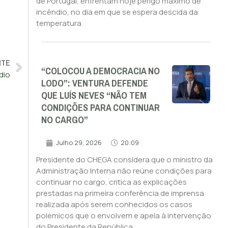
de Portugal, enfrentam hoje perigo máximo de
incêndio, no dia em que se espera descida da
temperatura
NTE
“COLOCOU A DEMOCRACIA NO
dio
LODO”: VENTURA DEFENDE
QUE LUÍS NEVES “NÃO TEM
CONDIÇÕES PARA CONTINUAR
NO CARGO”
Julho 29, 2026
20:09
Presidente do CHEGA considera que o ministro da
Administração Interna não reúne condições para
continuar no cargo, critica as explicações
prestadas na primeira conferência de imprensa
realizada após serem conhecidos os casos
polémicos que o envolvem e apela à intervenção
do Presidente da República.