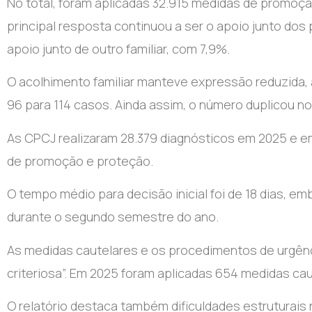
No total, foram aplicadas 32.915 medidas de promoçã
principal resposta continuou a ser o apoio junto do
apoio junto de outro familiar, com 7,9%.
O acolhimento familiar manteve expressão reduzida,
96 para 114 casos. Ainda assim, o número duplicou n
As CPCJ realizaram 28.379 diagnósticos em 2025 e 
de promoção e proteção.
O tempo médio para decisão inicial foi de 18 dias, e
durante o segundo semestre do ano.
As medidas cautelares e os procedimentos de urgênci
criteriosa”. Em 2025 foram aplicadas 654 medidas ca
O relatório destaca também dificuldades estruturais