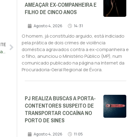
AMEAÇAR EX-COMPANHEIRA E
FILHO DE CINCO ANOS
Agosto 4, 2026
14:31
O homem, já constituído arguido, está indiciado
pela prática de dois crimes de violência
NTE
doméstica agravados contra a ex-companheira e
Calor: Sete distritos do continente sob aviso laranja devido ao tempo quente
o filho, anunciou o Ministério Público (MP), num
comunicado publicado na página na Internet da
Procuradoria-Geral Regional de Évora.
PJ REALIZA BUSCAS A PORTA-
CONTENTORES SUSPEITO DE
TRANSPORTAR COCAÍNA NO
PORTO DE SINES
Agosto 4, 2026
11:05