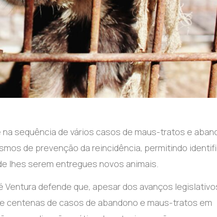
rge na sequência de vários casos de maus-tratos e aba
smos de prevenção da reincidência, permitindo identifi
de lhes serem entregues novos animais.
ré Ventura defende que, apesar dos avanços legislativo
-se centenas de casos de abandono e maus-tratos em