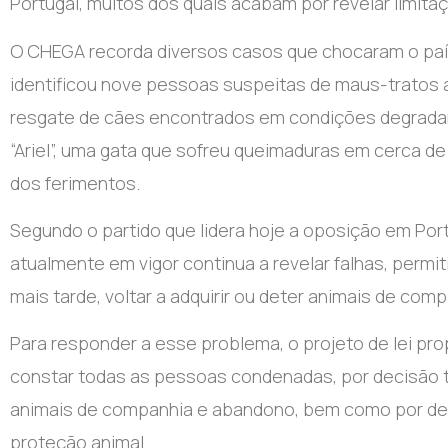
Portugal, muitos dos quais acabam por revelar limita
O CHEGA recorda diversos casos que chocaram o país
identificou nove pessoas suspeitas de maus-tratos
resgate de cães encontrados em condições degradant
“Ariel”, uma gata que sofreu queimaduras em cerca d
dos ferimentos.
Segundo o partido que lidera hoje a oposição em Por
atualmente em vigor continua a revelar falhas, per
mais tarde, voltar a adquirir ou deter animais de comp
Para responder a esse problema, o projeto de lei pr
constar todas as pessoas condenadas, por decisão t
animais de companhia e abandono, bem como por det
proteção animal.