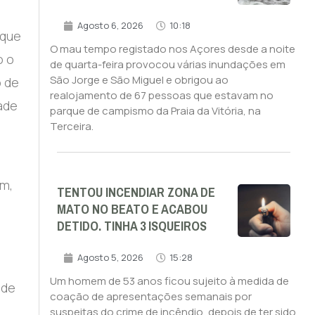
Agosto 6, 2026
10:18
 que
O mau tempo registado nos Açores desde a noite
o o
de quarta-feira provocou várias inundações em
São Jorge e São Miguel e obrigou ao
o de
realojamento de 67 pessoas que estavam no
ade
parque de campismo da Praia da Vitória, na
Terceira.
am,
TENTOU INCENDIAR ZONA DE
MATO NO BEATO E ACABOU
DETIDO. TINHA 3 ISQUEIROS
Agosto 5, 2026
15:28
Um homem de 53 anos ficou sujeito à medida de
 de
coação de apresentações semanais por
suspeitas do crime de incêndio, depois de ter sido