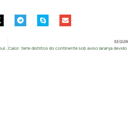
SEGUI
Cadeias têm 85 presos por incêndio e há 20 pessoas com pulseira eletrónica