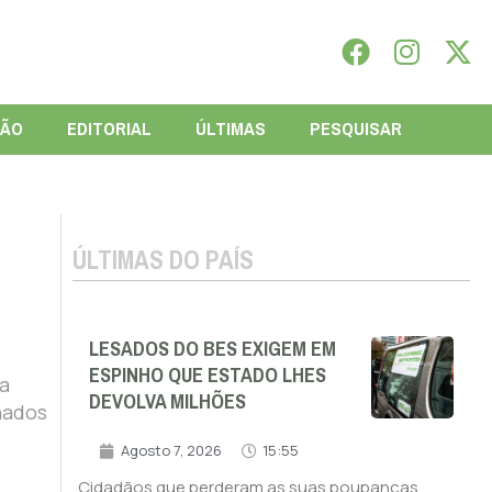
IÃO
EDITORIAL
ÚLTIMAS
PESQUISAR
ÚLTIMAS DO PAÍS
LESADOS DO BES EXIGEM EM
ESPINHO QUE ESTADO LHES
a
DEVOLVA MILHÕES
nados
Agosto 7, 2026
15:55
Cidadãos que perderam as suas poupanças