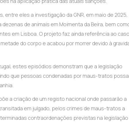
ções na aplicação prática das atuais sanções.
, entre eles a investigação da GNR, em maio de 2025,
 a dezenas de animais em Moimenta da Beira, bem com
es em Lisboa. O projeto faz ainda referência ao cas
e metade do corpo e acabou por morrer devido à gravid
tugal, estes episódios demonstram que a legislação
mitindo que pessoas condenadas por maus-tratos poss
anhia.
opõe a criação de um registo nacional onde passarão a
ransitada em julgado, pelos crimes de maus-tratos a
erminadas contraordenações previstas na legislação